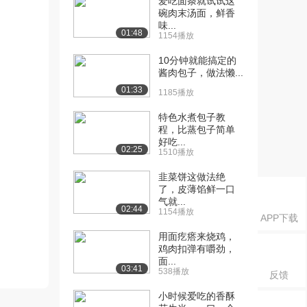
爱吃面条就试试这
碗肉末汤面，鲜香
味...
01:48
1154播放
10分钟就能搞定的
酱肉包子，做法懒...
01:33
1185播放
特色水煮包子教
程，比蒸包子简单
好吃...
02:25
1510播放
韭菜饼这做法绝
了，皮薄馅鲜一口
气就...
02:44
1154播放
APP下载
用面疙瘩来烧鸡，
鸡肉扣弹有嚼劲，
面...
03:41
538播放
反馈
小时候爱吃的香酥