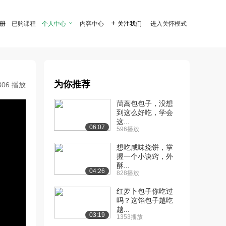
注册
已购课程
个人中心

内容中心

关注我们
进入关怀模式
为你推荐
306 播放
茼蒿包包子，没想
到这么好吃，学会
这...
06:07
596播放
想吃咸味烧饼，掌
握一个小诀窍，外
酥...
04:26
828播放
红萝卜包子你吃过
吗？这馅包子越吃
越...
03:19
1353播放