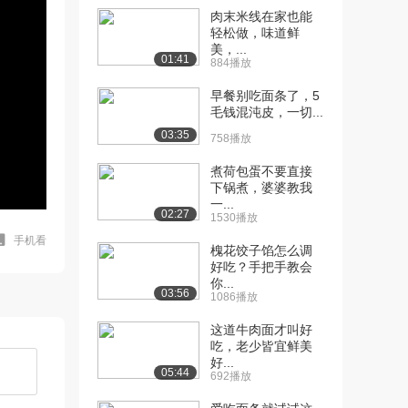
肉末米线在家也能
轻松做，味道鲜
美，...
01:41
884播放
早餐别吃面条了，5
毛钱混沌皮，一切...
03:35
758播放
煮荷包蛋不要直接
下锅煮，婆婆教我
一...
02:27
1530播放
手机看
槐花饺子馅怎么调
好吃？手把手教会
你...
03:56
1086播放
这道牛肉面才叫好
吃，老少皆宜鲜美
好...
05:44
692播放