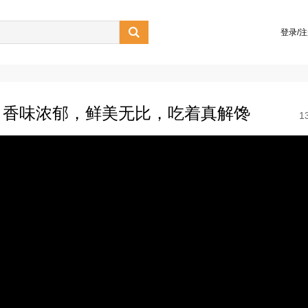

登录/
，香味浓郁，鲜美无比，吃着真解馋
1