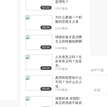
是理性？
02:22
2067播放
为什么要做一个积
极的悲观主义者
08:06
5232播放
情绪价值才是消费
主义的终极陷阱啊
03:34
1480播放
人生有意义吗？生
命有意义吗？你是
否...
04:14
2785播放
APP下载
真理和智慧有什么
不同？为什么古人
追...
06:45
2769播放
反馈
深夜时谈 张朝阳：
真正的强者不纵容...