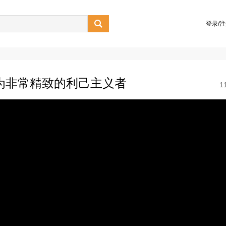

登录/
为非常精致的利己主义者
1