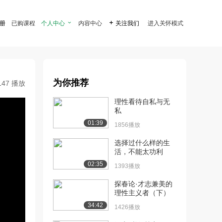
注册
已购课程
个人中心

内容中心

关注我们
进入关怀模式
为你推荐
147 播放
理性看待自私与无
私
01:39
1856播放
选择过什么样的生
活，不能太功利
02:35
1393播放
探春论·才志兼美的
理性主义者（下）
34:42
1426播放