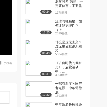
深夜时谈 韩寒：一
定要储蓄，不要坠...
00:24
1178播放
汪诘与杠精猫：如
何才能更理性？
（上...
13:25
2529播放
什么是虚无主义？
虚无主义就是悲观
和...
06:43
5684播放
《古典时代的疯狂
手机看
史》，启蒙运动
中，...
03:31
3300播放
一部有深度的国产
老电影，冲破道德
底...
12:32
1593播放
中年叛逆是感性还