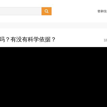

登录/
理吗？有没有科学依据？
1