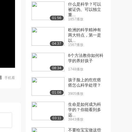
什么是科学？可以
被证伪、可以独立
重...
01:56
1857播放
欧洲的科学精神有
两大特点，第一是
以...
04:37
1567播放
8个方法教你如何科
学的养好孩子
08:34
1748播放
手机看
孩子脸上的疙疙瘩
瘩怎么科学处理？
01:08
3905播放
生命是如何成为科
学的？你能看到多
远...
03:11
3843播放
不要给宝宝做这些