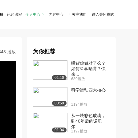
注册
已购课程
个人中心

内容中心

关注我们
进入关怀模式
为你推荐
848 播放
晒背你做对了么？
如何科学晒背？快
来...
01:10
680播放
科学运动四大核心
00:59
1194播放
从一块彩色玻璃，
到40年后的诺贝
尔...
01:04
2197播放