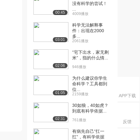
没有科学的尝试！
...
00:45
4009播放
科学无法解释事
件：出现在2000
多...
03:01
2061播放
“宅下出水，家无剩
米”，指的什么情...
02:06
946播放
为什么建议你学生
命科学？工具都到
位...
01:05
2159播放
APP下载
30如狼，40如虎？
到底有科学依据...
02:31
761播放
反馈
有病先自己“扛一
扛”，有科学依据