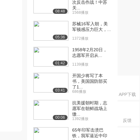
次反击作战！中苏
关...
08:48
1568播放
苏械16军入朝，美
军顿感压力巨大，...
05:36
1372播放
1958年2月20日，
志愿军开启从...
01:42
1139播放
开国少将写了本
书，美国国防部买
了1...
03:41
686播放
APP下载
抗美援朝时期，志
愿军在朝鲜战场上
缴...
00:06
1392播放
反馈
65年印军击溃巴
铁，我军逼近中印