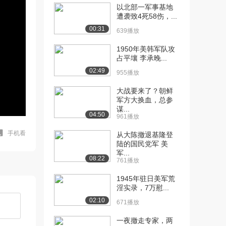
以北部一军事基地
遭袭致4死58伤，...
00:31
639播放
1950年美韩军队攻
占平壤 李承晚...
02:49
955播放
大战要来了？朝鲜
军方大换血，总参
谋...
04:50
961播放
手机看
从大陈撤退基隆登
陆的国民党军 美
军...
08:22
761播放
1945年驻日美军荒
淫实录，7万慰...
02:10
671播放
一夜撤走专家，两