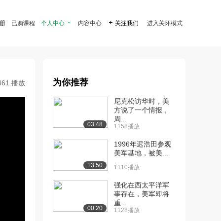
注册
已购课程
个人中心

内容中心

关注我们
进入关怀模式
为你推荐
461 播放
尼克松访华时，美
方说了一个情报，
周...
03:48
1158播放
1996年迟浩田参观
美军基地，被美...
13:50
1110播放
强化在西太平洋军
事存在，美军即将
重...
00:20
1128播放