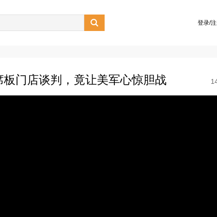

登录/
出席板门店谈判，竟让美军心惊胆战
1