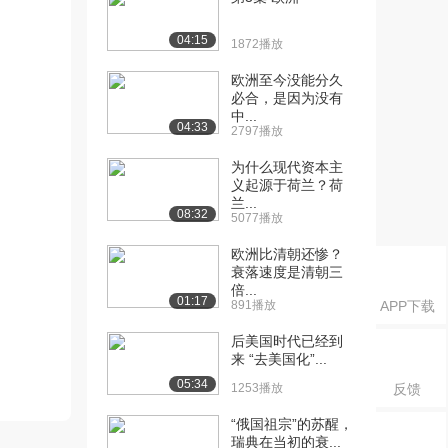
04:15
1872播放
欧洲至今没能分久
必合，是因为没有
中...
04:33
2797播放
为什么现代资本主
义起源于荷兰？荷
兰...
08:32
5077播放
欧洲比清朝还惨？
衰落速度是清朝三
倍...
01:17
891播放
APP下载
后美国时代已经到
来 “去美国化”...
05:34
1253播放
反馈
“俄国祖宗”的苏醒，
瑞典在当初的衰...