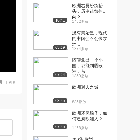
欧洲右翼纷纷抬
头，历史该如何走
向？
10:41
1452播放
没有秦始皇，现代
的中国会不会像欧
洲...
03:19
1374播放
随便拿出一个小
国，都能制霸欧
洲，东...
07:24
1859播放
手机看
欧洲逝人之城
03:45
885播放
欧洲环保脑子，如
何逼疯欧洲人？
07:45
1458播放
第3集 欧洲