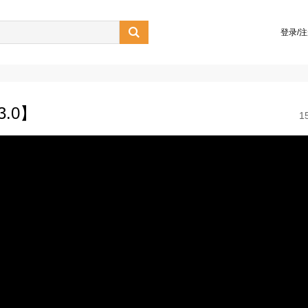

登录/
.0】
1