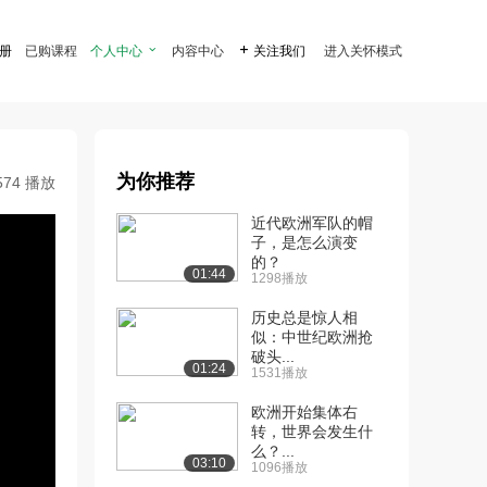
注册
已购课程
个人中心

内容中心

关注我们
进入关怀模式
为你推荐
574 播放
近代欧洲军队的帽
子，是怎么演变
的？
01:44
1298播放
历史总是惊人相
似：中世纪欧洲抢
破头...
01:24
1531播放
欧洲开始集体右
转，世界会发生什
么？...
03:10
1096播放