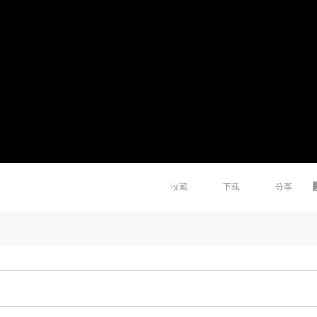
收藏
下载
分享