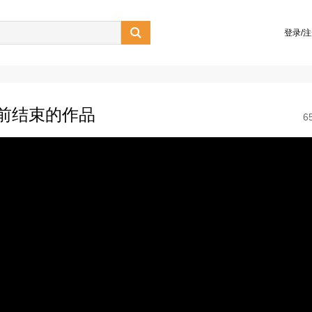

登录/
前结束的作品
6