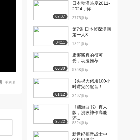
日本动漫热度2011-
2024，你...
03:07
2775播放
第7集 日本侦探漫画
第一人3
04:11
1821播放
康娜酱真的很可
爱，动漫推荐
00:30
5758播放
【央视大佬用100小
手机看
时讲完的配音！...
01:12
2497播放
《幽游白书》真人
版，漫改神作高能
还...
35:22
8324播放
新世纪福音战士中
的机甲设定