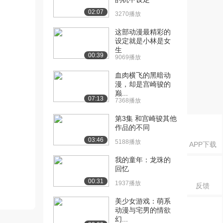
02:07
3270播放
这部动漫最精彩的
设定就是小林是女
生
00:39
9069播放
血肉横飞的黑暗动
漫，却是宫崎骏的
巅...
07:13
7368播放
第3集 和宫崎骏其他
作品的不同
03:46
5188播放
APP下载
我的童年：龙珠的
回忆
00:31
1937播放
反馈
美少女游戏：萌系
动漫与宅男的情欲
幻...