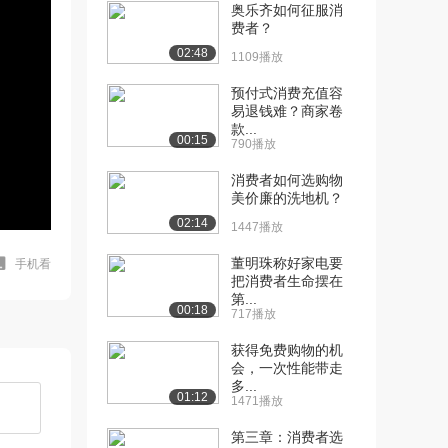
奥乐齐如何征服消
费者？
02:48
1109播放
预付式消费充值容
易退钱难？商家卷
款...
00:15
790播放
消费者如何选购物
美价廉的洗地机？
02:14
1447播放
董明珠称好家电要
手机看
把消费者生命摆在
第...
00:18
717播放
获得免费购物的机
会，一次性能带走
多...
01:12
1471播放
第三章：消费者选