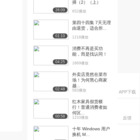
择（2）（上）
26:09
652播放
第四十四集 7天无理
由退货，适合所...
01:10
1218播放
消费不再是买功
能，而是找认同！
04:25
1869播放
外卖店竟然在菜市
场！为何黑心商家
越...
02:48
583播放
APP下载
红木家具假货横
行！普通消费者如
何区...
00:58
1233播放
反馈
十年 Windows 用户
换机 M...