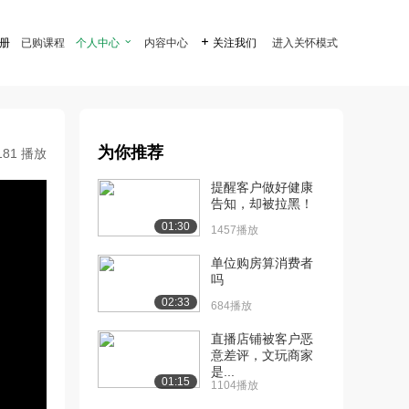
注册
已购课程
个人中心

内容中心

关注我们
进入关怀模式
为你推荐
181 播放
提醒客户做好健康
告知，却被拉黑！
01:30
1457播放
单位购房算消费者
吗
02:33
684播放
直播店铺被客户恶
意差评，文玩商家
是...
01:15
1104播放