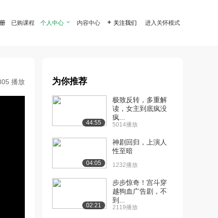
注册
已购课程
个人中心

内容中心

关注我们
进入关怀模式
为你推荐
305 播放
极致反转，多重解
读，女主到底疯没
疯...
44:55
5014播放
神剧回归，上演人
性至暗
04:05
1232播放
步步惊奇！宫斗穿
越狗血广告剧，不
到...
02:21
2119播放