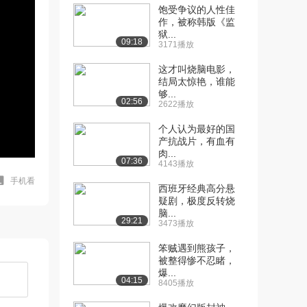
饱受争议的人性佳
作，被称韩版《监
狱...
09:18
3171播放
这才叫烧脑电影，
结局太惊艳，谁能
够...
02:56
2622播放
个人认为最好的国
产抗战片，有血有
肉...
07:36
4143播放
手机看
西班牙经典高分悬
疑剧，极度反转烧
脑...
29:21
3473播放
笨贼遇到熊孩子，
被整得惨不忍睹，
爆...
04:15
8405播放