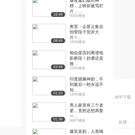
爆改魔幻版封神
榜，上映前被骂烂
片，...
16:49
4003播放
奥雷：众星云集合
拍荤段子贺岁大
片！...
08:49
1666播放
相似度高到离谱电
影桥段！抄袭还是
致...
03:49
2260播放
印度烧脑神剧，不
到最后一秒永远不
知...
01:23
1695播放
APP下载
男人家里有三个老
婆，竟然还想再娶
一...
01:36
9887播放
反馈
爆笑喜剧，人类喝