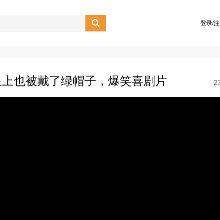

登录/
皇上也被戴了绿帽子，爆笑喜剧片
2