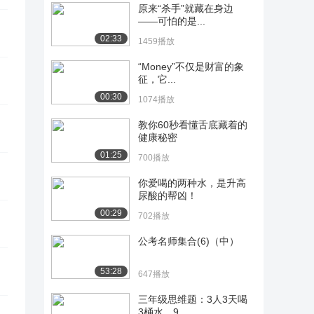
原来“杀手”就藏在身边
——可怕的是...
02:33
1459播放
“Money”不仅是财富的象
征，它...
00:30
1074播放
教你60秒看懂舌底藏着的
健康秘密
01:25
700播放
你爱喝的两种水，是升高
尿酸的帮凶！
00:29
702播放
公考名师集合(6)（中）
53:28
647播放
三年级思维题：3人3天喝
3桶水，9...