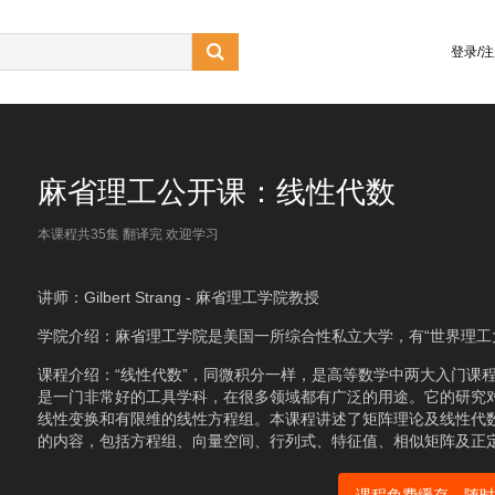

登录/
麻省理工公开课：线性代数
本课程共35集 翻译完 欢迎学习
讲师：Gilbert Strang - 麻省理工学院教授
学院介绍：麻省理工学院是美国一所综合性私立大学，有“世界理工
课程介绍：“线性代数”，同微积分一样，是高等数学中两大入门课
是一门非常好的工具学科，在很多领域都有广泛的用途。它的研究
线性变换和有限维的线性方程组。本课程讲述了矩阵理论及线性代
的内容，包括方程组、向量空间、行列式、特征值、相似矩阵及正