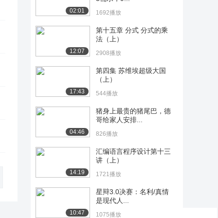
02:01
1692播放
第十五章 分式 分式的乘
法（上）
12:07
2908播放
第四集 苏维埃超级大国
（上）
17:43
544播放
猪身上最贵的猪尾巴，德
哥给家人安排...
04:46
826播放
汇编语言程序设计第十三
讲（上）
14:19
1721播放
星辩3.0决赛：名利/真情
是现代人...
10:47
1075播放