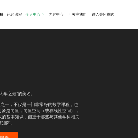
注册
已购课程
个人中心

内容中心

关注我们
进入关怀模式
大学之最”的美名。
程之一，不仅是一门非常好的数学课程，也
对象是向量，向量空间（或称线性空间），
数的基本知识，侧重于那些与其他学科相关
定矩阵。