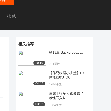
观看～
收藏
相关推荐
第13章 Backpropagat...
10:19
924播放
【作死物理小讲堂】PY
也能插电灯泡...
04:42
1284播放
豆腐干很多人都做错了，
难怪不入味，...
03:02
1084播放