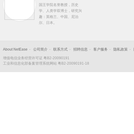
国王学院名誉教授，历史
学、人类学双博士，研究兴
趣：英格兰、中国、尼泊
尔、日本。
About NetEase
-
公司简介
-
联系方式
-
招聘信息
-
客户服务
-
隐私政策
-
增值电信业务经营许可证 粤B2-20090191
工业和信息化部备案管理系统网站
粤B2-20090191-18