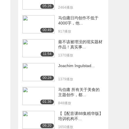
05:26
2464播放
马伯庸日均创作不低于
4000字，他...
00:49
917播放
最不该被埋没的现实题材
作品！真实事...
11:54
1370播放
Joachim Ingulstad...
00:28
1379播放
马伯庸 所有关于美食的
主题创作，都...
01:36
848播放
【【配音课88集精华版】
培训机构不...
06:20
1650播放