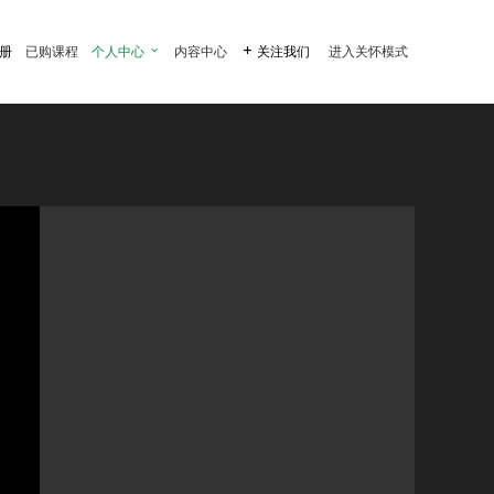
注册
已购课程
个人中心

内容中心

关注我们
进入关怀模式