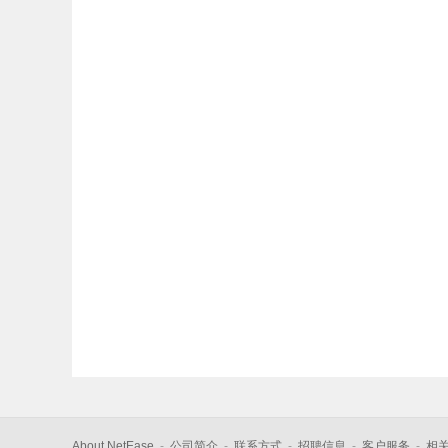
About NetEase
-
公司简介
-
联系方式
-
招聘信息
-
客户服务
-
相