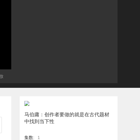
放
马伯庸：创作者要做的就是在古代题材
中找到当下性
集数:
1