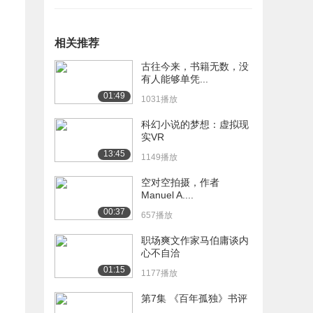
相关推荐
古往今来，书籍无数，没
有人能够单凭...
01:49
1031播放
科幻小说的梦想：虚拟现
实VR
13:45
1149播放
空对空拍摄，作者
Manuel A....
00:37
657播放
职场爽文作家马伯庸谈内
心不自洽
01:15
1177播放
第7集 《百年孤独》书评