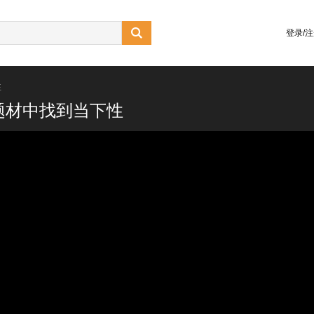

登录/
性
题材中找到当下性