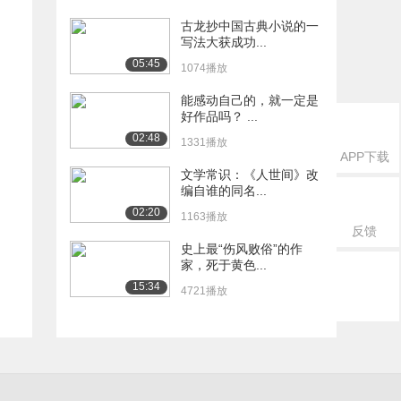
古龙抄中国古典小说的一
写法大获成功...
05:45
1074播放
能感动自己的，就一定是
好作品吗？ ...
02:48
1331播放
APP下载
文学常识：《人世间》改
编自谁的同名...
02:20
1163播放
反馈
史上最“伤风败俗”的作
家，死于黄色...
15:34
4721播放