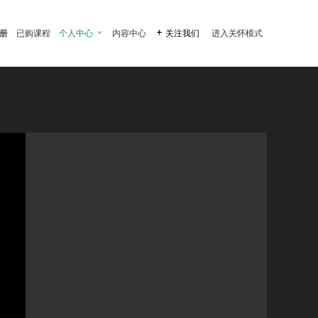
注册
已购课程
个人中心

内容中心

关注我们
进入关怀模式