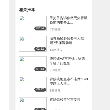
相关推荐
手把手告诉你做无痛胃肠
镜前的准备工...
02:24
533播放
做胃肠镜必须要有人陪
吗?无痛胃肠镜...
02:12
1305播放
腹腔镜VS宫腔镜，这两
个镜子的区别...
01:43
910播放
胃肠镜检查该不该做？40
岁以上人群...
00:12
848播放
胃肠镜检查的重要性
01:26