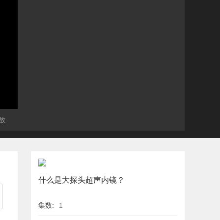
放
什么是大探头超声内镜？
集数:
1