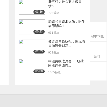
肝不好为什么要去做胃
镜？
03:46
708播放
肠镜和胃镜那么像，医生
会用错吗？
00:23
631播放
APP下载
做普通胃镜肠镜，做无痛
胃肠镜分别需...
02:23
918播放
反馈
核磁共振读片会3：肌壁
间肌瘤是该腹...
05:08
1065播放