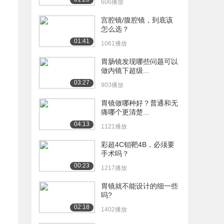
606播放
宫腔镜/腹腔镜，到底该
怎么选？
01:41
1061播放
胃肠镜发现哪些问题可以
做内镜下超级...
03:27
903播放
胃镜做哪种好？普通和无
痛哪个更清楚...
04:13
1121播放
彩超4C钼靶4B，必须要
手术吗？
00:23
1217播放
胃镜就不能设计的细一些
吗?
02:18
1402播放