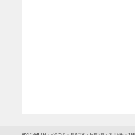
About NetEase
-
公司简介
-
联系方式
-
招聘信息
-
客户服务
-
相