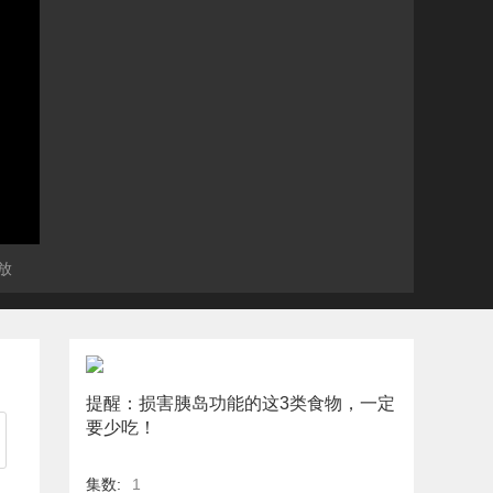
放
提醒：损害胰岛功能的这3类食物，一定
要少吃！
集数:
1