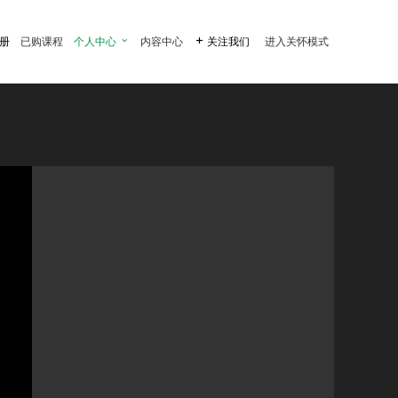
注册
已购课程
个人中心

内容中心

关注我们
进入关怀模式