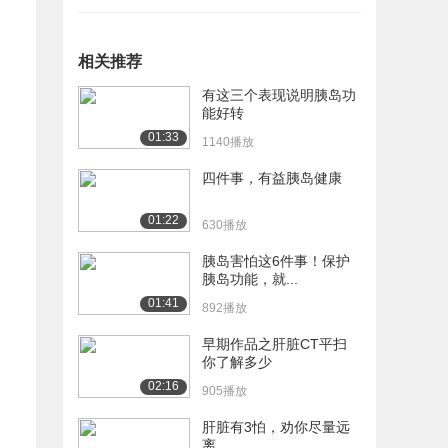
相关推荐
有这三个表现说明胰岛功
能好转
01:33
1140播放
四件事，有益胰岛健康
01:22
630播放
胰岛害怕这6件事！保护
胰岛功能，就...
01:41
892播放
早期作品之肝脏CT平扫
你了解多少
02:16
905播放
肝脏有3怕，劝你尽量远
离