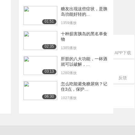
糖友出现这些症状，是胰
岛功能好转的...
01:51
1359播放
十种损害胰岛的黑名单食
物
02:35
1385播放
APP下载
肝脏的八大功能，一杯酒
就可以破解，...
03:13
1280播放
反馈
怎么吃能避免糖尿病？记
住3点，保护...
06:30
1027播放