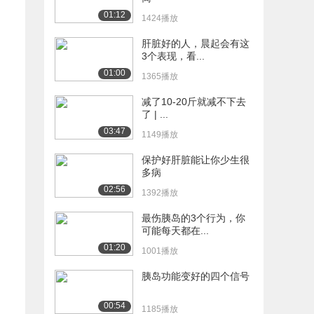
01:12
1424播放
肝脏好的人，晨起会有这
3个表现，看...
01:00
1365播放
减了10-20斤就减不下去
了 | ...
03:47
1149播放
保护好肝脏能让你少生很
多病
02:56
1392播放
最伤胰岛的3个行为，你
可能每天都在...
01:20
1001播放
胰岛功能变好的四个信号
00:54
1185播放