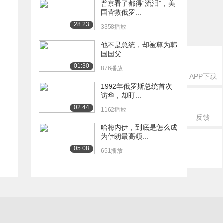
普京看了都得“流泪”，美
国营救俄罗...
28:23
3358播放
他不是总统，却被尊为韩
国国父
01:30
876播放
APP下载
1992年俄罗斯总统首次
访华，却盯...
02:44
1162播放
反馈
哈梅内伊，到底是怎么成
为伊朗最高领...
05:08
651播放