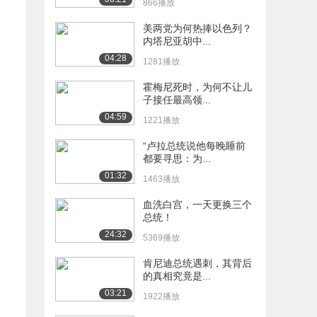
866播放
美两党为何热捧以色列？
内塔尼亚胡中...
04:28
1281播放
霍梅尼死时，为何不让儿
子接任最高领...
04:59
1221播放
“卢拉总统说他每晚睡前
都要寻思：为...
01:32
1463播放
血洗白宫，一天更换三个
总统！
24:32
5369播放
肯尼迪总统遇刺，其背后
的真相究竟是...
03:21
1922播放