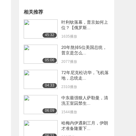
相关推荐
叶利钦落幕，普京如何上
位？【俄罗斯...
45:32
1635播放
20年熬掉5位美国总统，
普京是怎么...
05:06
2077播放
72年尼克松访华，飞机落
地，总统走...
04:33
2310播放
中东最强狠人萨勒曼，清
洗王室囚禁生...
06:09
1544播放
哈梅内伊遇刺三月，伊朗
才准备隆重下...
06:21