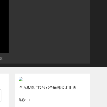
放
巴西总统卢拉号召全民都买比亚迪！
集数:
1