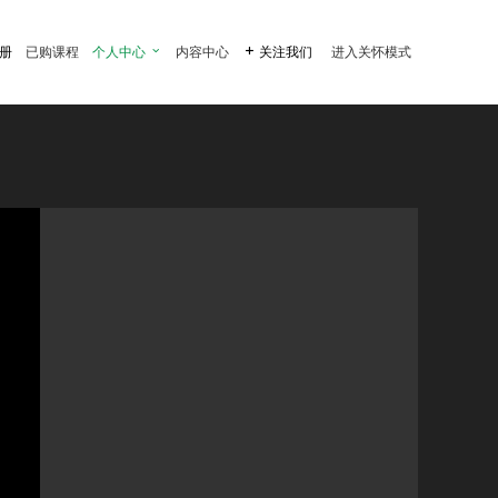
注册
已购课程
个人中心

内容中心

关注我们
进入关怀模式