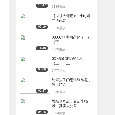
13:47
2134播放
【央视大佬用100小时讲
完的配音！...
09:19
1416播放
080.C++类的详解（一）
（下）
14:48
1309播放
03-选择题综合练习
（三）（上）
05:06
2.7万播放
绕晕孩子的思维训练题，
数形结合
01:27
1488播放
思维训练题，看起来很
难，其实只要掌...
04:16
1094播放