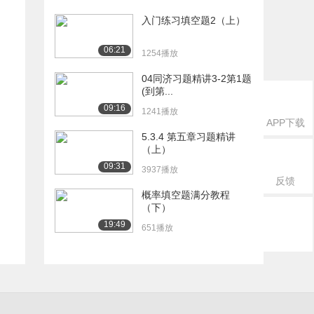
入门练习填空题2（上）
06:21
1254播放
04同济习题精讲3-2第1题
(到第...
09:16
1241播放
APP下载
5.3.4 第五章习题精讲
（上）
09:31
3937播放
反馈
概率填空题满分教程
（下）
19:49
651播放