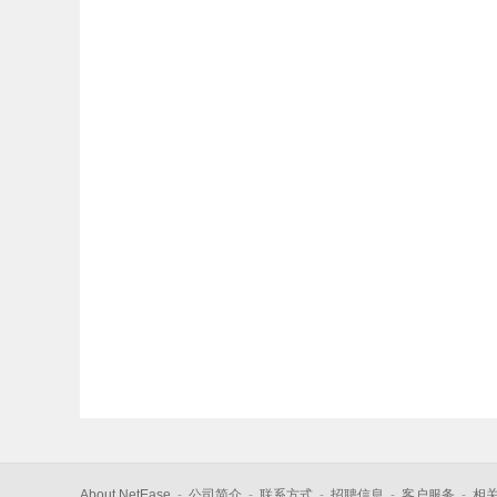
About NetEase
-
公司简介
-
联系方式
-
招聘信息
-
客户服务
-
相