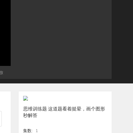
放
思维训练题 这道题看着挺晕，画个图形
秒解答
集数:
1