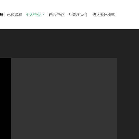
注册
已购课程
个人中心

内容中心

关注我们
进入关怀模式