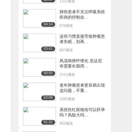
1222播放
肺癌患者不关注呼吸系统
疾病的控制会...
04:14
876播放
这些习惯直接导致肿瘤患
者失眠，别再...
03:41
687播放
风湿病肺纤维化 尼达尼
布需要长期用...
00:55
1511播放
老年肿瘤患者更容易出现
这问题，不重...
03:06
1085播放
系统性红斑狼疮可以怀孕
吗？风险大吗...
01:32
982播放