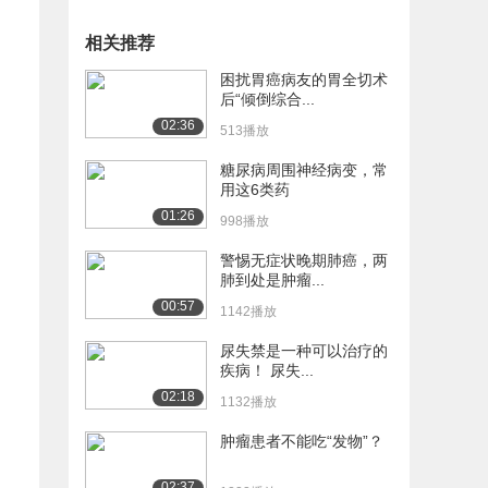
相关推荐
困扰胃癌病友的胃全切术
后“倾倒综合...
02:36
513播放
糖尿病周围神经病变，常
用这6类药
01:26
998播放
警惕无症状晚期肺癌，两
肺到处是肿瘤...
00:57
1142播放
尿失禁是一种可以治疗的
疾病！ 尿失...
02:18
1132播放
肿瘤患者不能吃“发物”？
02:37