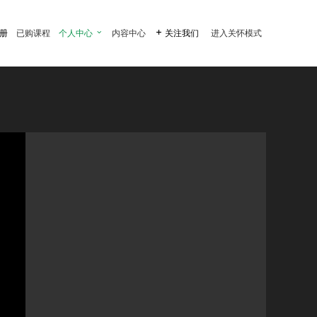
注册
已购课程
个人中心

内容中心

关注我们
进入关怀模式