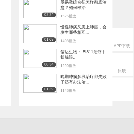
肠易激综合征怎样彻底治
愈？如何根治...
02:24
1525播放
慢性肺病又患上肺癌，会
发生哪些相互...
01:09
1408播放
APP下载
信达生物：IBI311治疗甲
状腺眼...
00:34
1290播放
反馈
晚期肿瘤多线治疗都失败
了还有办法治...
01:39
1146播放