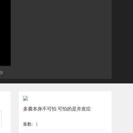
放
多囊本身不可怕 可怕的是并发症
集数:
1