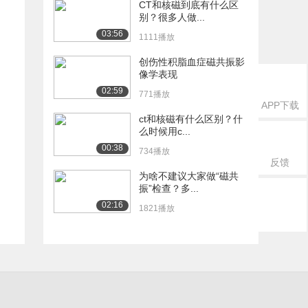
CT和核磁到底有什么区
别？很多人做...
03:56
1111播放
创伤性积脂血症磁共振影
像学表现
02:59
771播放
APP下载
ct和核磁有什么区别？什
么时候用c...
00:38
734播放
反馈
为啥不建议大家做“磁共
振”检查？多...
02:16
1821播放