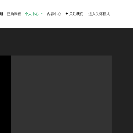
注册
已购课程
个人中心

内容中心

关注我们
进入关怀模式