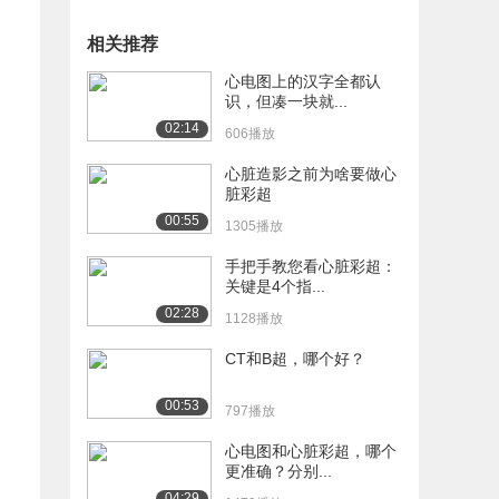
相关推荐
心电图上的汉字全都认
识，但凑一块就...
02:14
606播放
心脏造影之前为啥要做心
脏彩超
00:55
1305播放
手把手教您看心脏彩超：
关键是4个指...
02:28
1128播放
CT和B超，哪个好？
00:53
797播放
心电图和心脏彩超，哪个
更准确？分别...
04:29