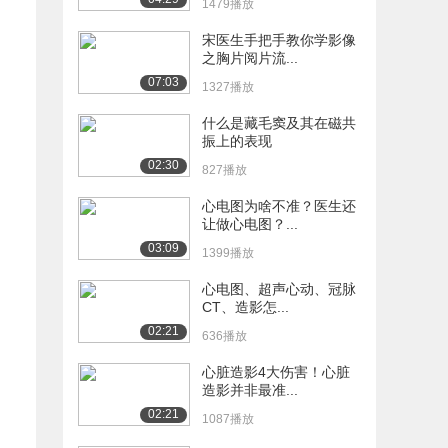
1479播放
宋医生手把手教你学影像
之胸片阅片流...
07:03
1327播放
什么是藏毛窦及其在磁共
振上的表现
02:30
827播放
心电图为啥不准？医生还
让做心电图？...
03:09
1399播放
心电图、超声心动、冠脉
CT、造影怎...
02:21
636播放
心脏造影4大伤害！心脏
造影并非最准...
02:21
1087播放