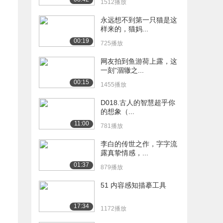
1512播放
永远想不到第一只猫是这
样来的，猫妈...
00:19
725播放
网友拍到鱼游荷上露，这
一刻“涸辙之...
00:15
1455播放
D018.古人的智慧超乎你
的想象（...
11:00
781播放
李白的传世之作，字字流
露真挚情感，...
01:37
879播放
51 内容感知描摹工具
17:34
1172播放