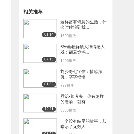
相关推荐
这样富有诗意的生活，什
么时候轮到我...
01:14
1600播放
6米画卷解锁人神情感大
戏：翩若惊鸿...
07:15
1406播放
刘少奇七字信：情感深
沉，字字铿锵
01:32
733播放
乔治·莱考夫：你有怎样
的隐喻，就有...
12:11
3686播放
一个没有结尾的故事，却
暗示了无数人...
08:42