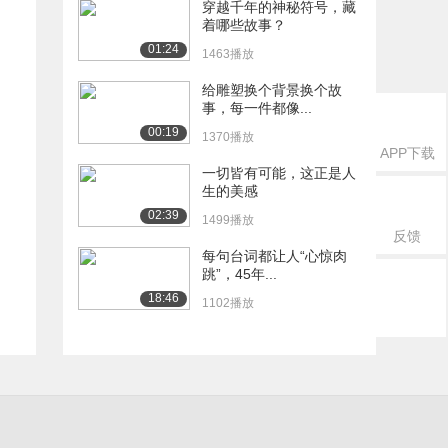
穿越千年的神秘符号，藏
着哪些故事？
01:24
1463播放
给雕塑换个背景换个故
事，每一件都像...
00:19
1370播放
APP下载
一切皆有可能，这正是人
生的美感
02:39
1499播放
反馈
每句台词都让人“心惊肉
跳”，45年...
18:46
1102播放