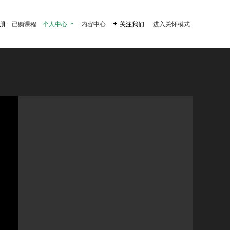
注册
已购课程
个人中心

内容中心

关注我们
进入关怀模式