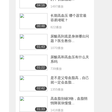
04:16
1497播放
长期高血压 哪个器官最
容易堵呢？
00:48
822播放
尿酸高到底是身体哪出问
题？医生教你...
01:43
1070播放
尿酸高和高血压有什么关
系吗
01:22
739播放
是不是父母血脂高，自己
就一定会血脂...
02:42
1355播放
高血脂别碰3物，血脂悄
悄降斑块慢慢...
01:33
1418播放