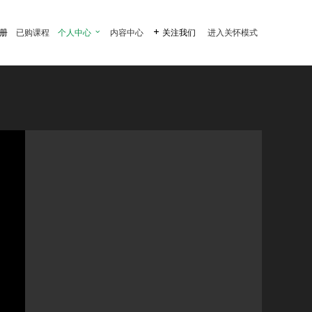
注册
已购课程
个人中心

内容中心

关注我们
进入关怀模式