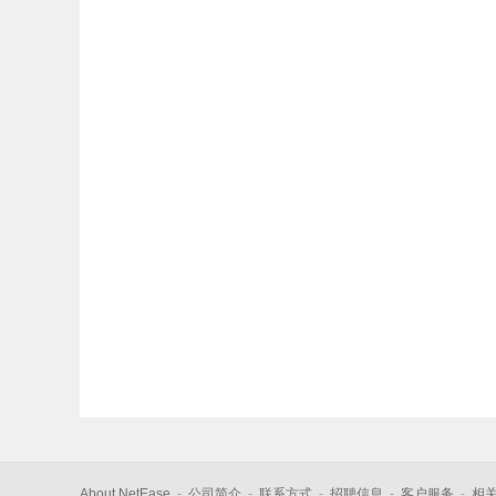
About NetEase
-
公司简介
-
联系方式
-
招聘信息
-
客户服务
-
相