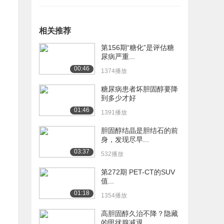
相关推荐
第156期“糖化”是评估糖
尿病严重...
00:46
1374播放
糖尿病患者坏胆固醇要降
到多少才好
01:46
1391播放
胆固醇结晶是胆结石的前
身，发现尽早...
03:37
532播放
第272期 PET-CT的SUV
值...
01:18
1354播放
高胆固醇久治不降？隐藏
的甲状腺减退...