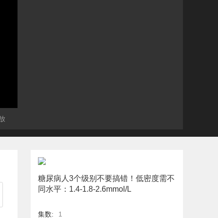
放
糖尿病人3个级别不要搞错！低密度需不
同水平：1.4-1.8-2.6mmol/L
集数:
1