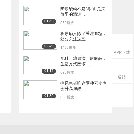
降尿酸药不是“毒”而是关
节里的清道...
01:45
535播放
糖尿病人除了关注血糖，
还要关注这五...
02:49
1405播放
APP下载
肥胖、糖尿病、尿酸高，
生活方式应该...
01:17
625播放
反馈
痛风患者吃这两种素食也
会升高尿酸
01:39
861播放