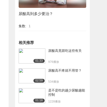
尿酸高到多少要治？
集数:
1
相关推荐
尿酸高竟跟吃这些有关
01:33
976播放
尿酸高不疼就不用管？
02:59
534播放
是不是吃的越少尿酸越能
控制
01:18
1228播放