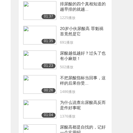
排尿酸的四个真相知道的
越早排的就越...
01:37
1225播放
20岁小伙尿酸高 罪魁祸
首竟然是它
01:35
691播放
尿酸越低越好？过头了也
有小麻烦！
01:23
502播放
不把尿酸指标当回事，这
样的后果你受...
00:26
1486播放
为什么说查出尿酸高反而
是件好事呢
01:04
1376播放
尿酸高都是自找的，记好
一个实用招