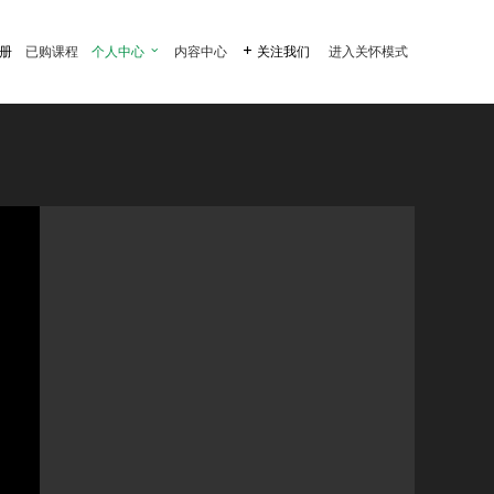
注册
已购课程
个人中心

内容中心

关注我们
进入关怀模式