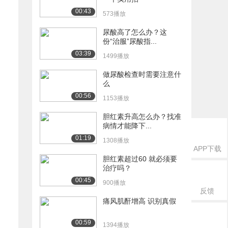
00:43
573播放
尿酸高了怎么办？这
份“治服”尿酸指...
03:39
1499播放
做尿酸检查时需要注意什
么
00:56
1153播放
胆红素升高怎么办？找准
病情才能降下...
01:19
1308播放
APP下载
胆红素超过60 就必须要
治疗吗？
00:45
900播放
反馈
痛风肌酐增高 识别真假
00:59
1394播放