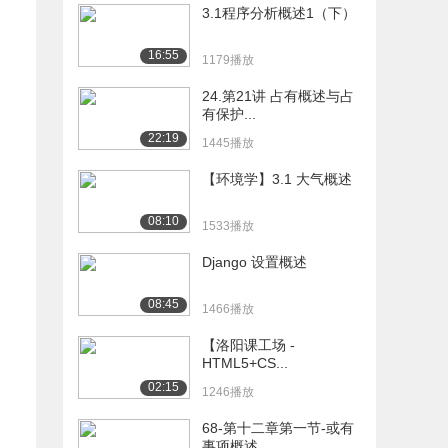
3.1程序分析概述1（下）
16:55
1179播放
24.第21讲 占有概述与占
有保护...
22:19
1445播放
【环境学】3.1 大气概述
08:10
1533播放
Django 设置概述
08:45
1466播放
【洛阳课工场 -
HTML5+CS...
02:15
1246播放
68-第十二章第一节-或有
事项概述...