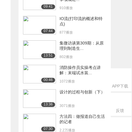
09:41
910播放
IO流(打印流的概述和特
点)
07:44
877播放
集微访谈第309期：从原
理到制造生...
13:51
802播放
消防操作员实操考点讲
解：末端试水装...
00:46
1072播放
APP下载
设计的过程与创新（下）
13:36
3071播放
反馈
方法四：做报道自己生活
的记者
07:30
2.2万播放