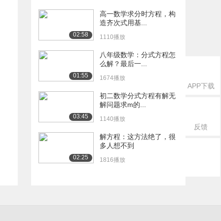
高一数学求分时方程，构
造齐次式用基...
02:58
1110播放
八年级数学：分式方程怎
么解？最后一...
01:55
1674播放
APP下载
初二数学分式方程有解无
解问题求m的...
03:45
1140播放
反馈
解方程：这方法绝了，很
多人想不到
02:25
1816播放