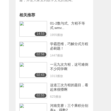
相关推荐
01-2数与式、方程不等
式.wmv...
14:53
1955播放
学霸思维，巧解分式方程
必刷题！
02:58
1447播放
一元九次方程，这可难倒
不少同学啊
02:43
1013播放
这道三次方程的题目，看
起来很懵啊
02:55
625播放
河南竞赛：三个乘积分别
有a，得数2...