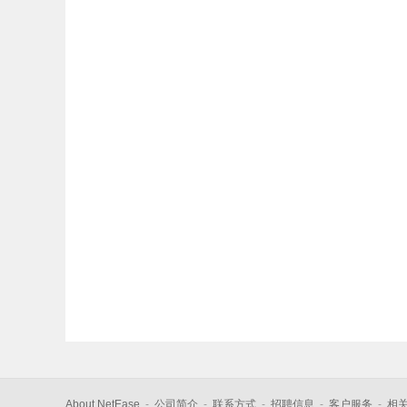
About NetEase
-
公司简介
-
联系方式
-
招聘信息
-
客户服务
-
相