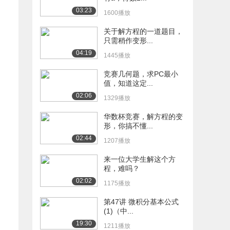
03:23
1600播放
关于解方程的一道题目，
只需稍作变形...
04:19
1445播放
竞赛几何题，求PC最小
值，知道这定...
02:06
1329播放
华数杯竞赛，解方程的变
形，你搞不懂...
02:44
1207播放
来一位大学生解这个方
程，难吗？
02:02
1175播放
第47讲 微积分基本公式
(1)（中...
19:30
1211播放