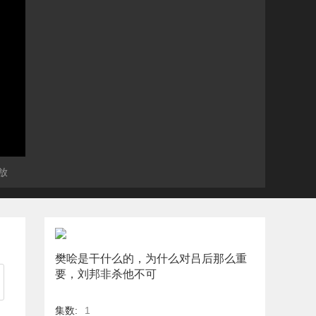
放
樊哙是干什么的，为什么对吕后那么重
要，刘邦非杀他不可
集数:
1