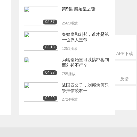
第5集 秦始皇之谜
05:37
2565播放
秦始皇和刘邦，谁才是第
一位汉人皇帝...
03:13
1251播放
APP下载
为啥秦始皇可以搞郡县制
而刘邦不行？
04:37
755播放
反馈
战国四公子，刘邦为何只
祭拜信陵君一...
02:29
2724播放