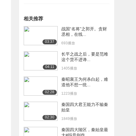
相关推荐
战国“名将”之郭开。贪财
丞相，在线...
03:37
693播放
长平之战之后，要是范雎
这个货不进谗...
04:11
1405播放
秦昭襄王为何杀白起，难
道他不想一统...
02:28
1223播放
秦国四大君王能力不输秦
始皇
02:30
1849播放
秦国四大陵区，秦始皇最
大#抖音创作...