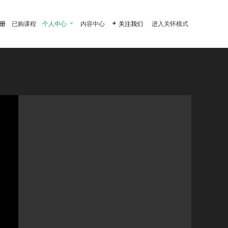
注册
已购课程
个人中心

内容中心

关注我们
进入关怀模式