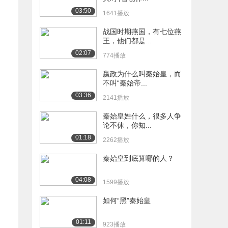
03:50
1641播放
战国时期燕国，有七位燕
王，他们都是...
02:07
774播放
嬴政为什么叫秦始皇，而
不叫“秦始帝...
03:36
2141播放
秦始皇姓什么，很多人争
论不休，你知...
01:18
2262播放
秦始皇到底算哪的人？
04:08
1599播放
如何“黑”秦始皇
01:11
923播放