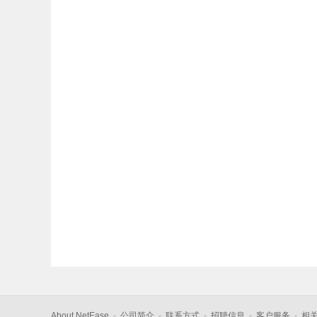
About NetEase
-
公司简介
-
联系方式
-
招聘信息
-
客户服务
-
相