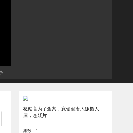
放
检察官为了查案，竟偷偷潜入嫌疑人
屋，悬疑片
集数:
1