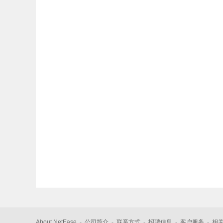
About NetEase
-
公司简介
-
联系方式
-
招聘信息
-
客户服务
-
相