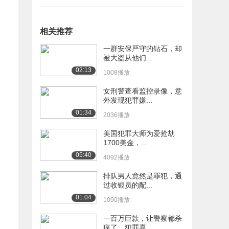
相关推荐
一群安保严守的钻石，却
被大盗从他们...
02:13
1008播放
女刑警查看监控录像，意
外发现犯罪嫌...
01:34
2036播放
美国犯罪大师为爱抢劫
1700美金，...
05:40
4092播放
排队男人竟然是罪犯，通
过收银员的配...
01:04
1090播放
一百万巨款，让警察都杀
疯了，犯罪喜...