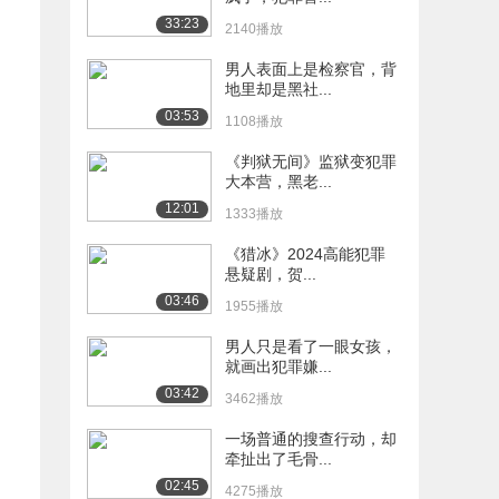
33:23
2140播放
男人表面上是检察官，背
地里却是黑社...
03:53
1108播放
《判狱无间》监狱变犯罪
大本营，黑老...
12:01
1333播放
《猎冰》2024高能犯罪
悬疑剧，贺...
03:46
1955播放
男人只是看了一眼女孩，
就画出犯罪嫌...
03:42
3462播放
一场普通的搜查行动，却
牵扯出了毛骨...
02:45
4275播放