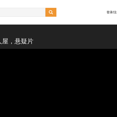

登录/
人屋，悬疑片