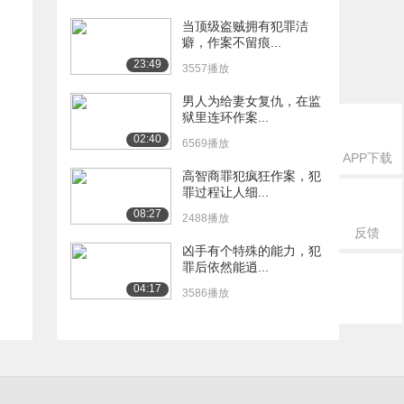
当顶级盗贼拥有犯罪洁
癖，作案不留痕...
23:49
3557播放
男人为给妻女复仇，在监
狱里连环作案...
02:40
6569播放
APP下载
高智商罪犯疯狂作案，犯
罪过程让人细...
08:27
2488播放
反馈
凶手有个特殊的能力，犯
罪后依然能逍...
04:17
3586播放