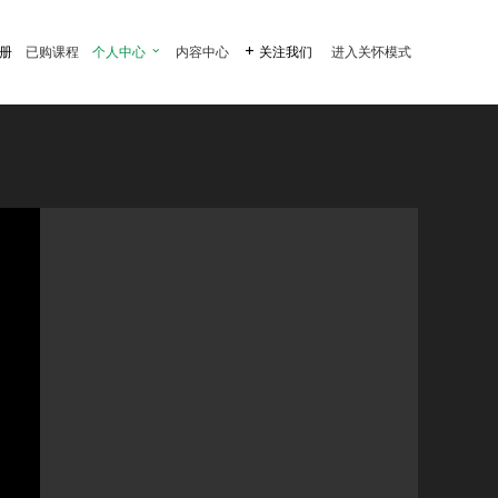
注册
已购课程
个人中心

内容中心

关注我们
进入关怀模式