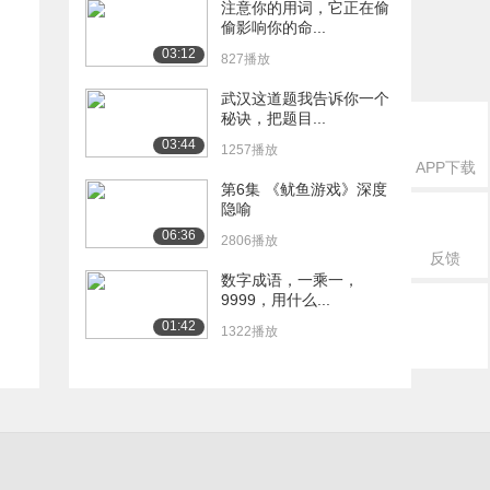
注意你的用词，它正在偷
偷影响你的命...
03:12
827播放
武汉这道题我告诉你一个
秘诀，把题目...
03:44
1257播放
APP下载
第6集 《鱿鱼游戏》深度
隐喻
06:36
2806播放
反馈
数字成语，一乘一，
9999，用什么...
01:42
1322播放