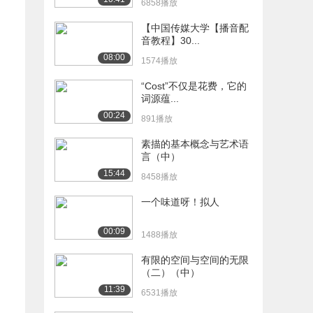
6858播放
【中国传媒大学【播音配
音教程】30...
08:00
1574播放
“Cost”不仅是花费，它的
词源蕴...
00:24
891播放
素描的基本概念与艺术语
言（中）
15:44
8458播放
一个味道呀！拟人
00:09
1488播放
有限的空间与空间的无限
（二）（中）
11:39
6531播放