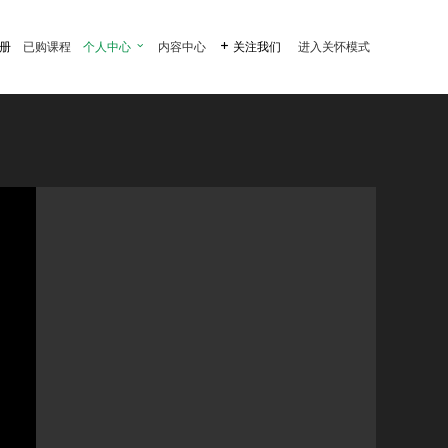
注册
已购课程
个人中心

内容中心

关注我们
进入关怀模式