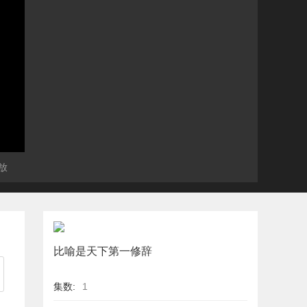
放
比喻是天下第一修辞
集数:
1