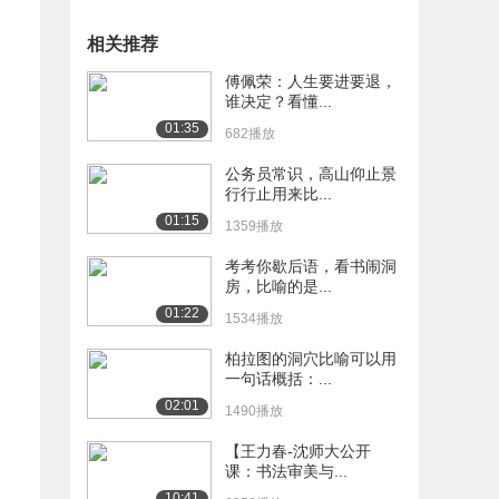
相关推荐
傅佩荣：人生要进要退，
谁决定？看懂...
01:35
682播放
公务员常识，高山仰止景
行行止用来比...
01:15
1359播放
考考你歇后语，看书闹洞
房，比喻的是...
01:22
1534播放
柏拉图的洞穴比喻可以用
一句话概括：...
02:01
1490播放
【王力春-沈师大公开
课：书法审美与...
10:41