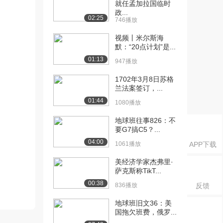
就任孟加拉国临时
政...
02:25
746播放
视频丨米尔斯海
默：“20点计划”是...
01:13
947播放
1702年3月8日苏格
兰法案签订，...
01:44
1080播放
地球班往事826：不
要G7搞C5？...
04:00
1061播放
APP下载
美经济学家杰弗里·
萨克斯称TikT...
00:38
836播放
反馈
地球班旧文36：美
国拖欠班费，俄罗...