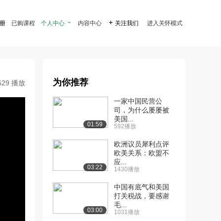
注册
已购课程
个人中心

内容中心

关注我们
进入关怀模式
为你推荐
629 播放
一家中国民营公
司，为什么屡屡被
美国...
01:59
592播放
欧洲议员犀利点评
欧美关系：欧盟不
应...
03:22
1430播放
中国有底气和美国
打关税战，要感谢
毛...
03:00
1031播放