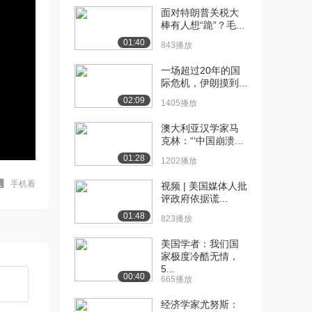
面对特朗普关税大
棒有人想“跪”？毛...
01:40
843播放
一场超过20年的国
际危机，伊朗摸到...
02:09
1405播放
澳大利亚汉学家马
克林：“‘中国崩溃...
01:28
1202播放
手机看
视频 | 美国媒体人批
评政府依据谎...
01:48
823播放
美国学者：我们国
家极度冷酷无情，
5...
00:40
665播放
经济学家尤努斯：