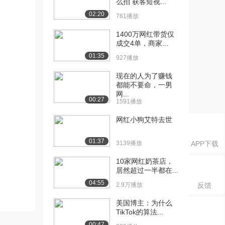
么拍 获客短视...
02:20
781播放
1400万网红带货仅
成交4单，商家...
01:35
927播放
现在的人为了赚钱
都能不要命，一男
网...
00:27
1591播放
网红小狗艾特去世
01:37
3139播放
APP下载
10家网红奶茶店，
居然超过一半都在...
04:55
2.9万播放
反馈
美国博主：为什么
TikTok的算法...
00:47