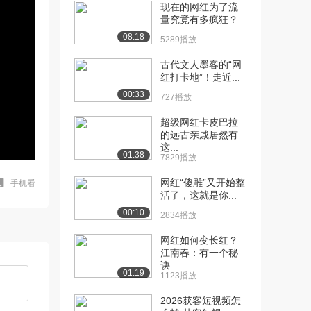
现在的网红为了流
量究竟有多疯狂？
08:18
5289播放
古代文人墨客的“网
红打卡地”！走近...
00:33
727播放
超级网红卡皮巴拉
的远古亲戚居然有
这...
01:38
7829播放
网红“傻雕”又开始整
手机看
活了，这就是你...
00:10
2834播放
网红如何变长红？
江南春：有一个秘
诀
01:19
1123播放
2026获客短视频怎