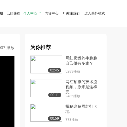
注册
已购课程
个人中心

内容中心

关注我们
进入关怀模式
为你推荐
937 播放
网红卖爆的牛脆脆
自己做有多难？
02:45
5283播放
网红拍摄的技术流
视频，原来是这样
完...
00:11
2485播放
揭秘冰岛网红打卡
地
00:59
773播放