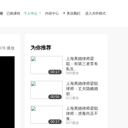
注册
已购课程
个人中心

内容中心

关注我们
进入关怀模式
为你推荐
878 播放
上海离婚律师梁
聪：和第三者育有
私生...
00:17
999播放
上海离婚律师梁聪
律师：丈夫隐瞒婚
前...
00:50
611播放
上海离婚律师梁聪
律师：虎毒尚且不
食...
00:17
847播放