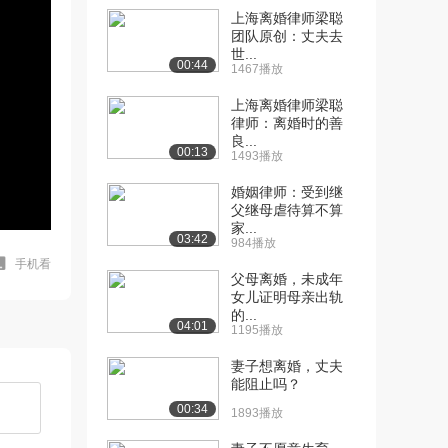
上海离婚律师梁聪
团队原创：丈夫去
世...
00:44
1467播放
上海离婚律师梁聪
律师：离婚时的善
良...
00:13
1493播放
婚姻律师：受到继
父继母虐待算不算
家...
03:42
984播放
手机看
父母离婚，未成年
女儿证明母亲出轨
的...
04:01
1195播放
妻子想离婚，丈夫
能阻止吗？
00:34
1893播放