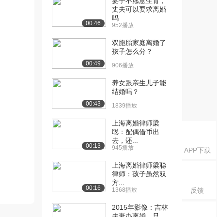
妻子不愿意生育，
丈夫可以要求离婚
吗
00:46
952播放
双胞胎家庭离婚了
孩子怎么分？
00:49
906播放
养女跟亲生儿子能
结婚吗？
00:43
1839播放
上海离婚律师梁
聪：配偶借币出
去，还...
00:13
945播放
APP下载
上海离婚律师梁聪
律师：孩子虽然双
方...
00:16
1368播放
反馈
2015年影像：吉林
夫妻办离婚，只...