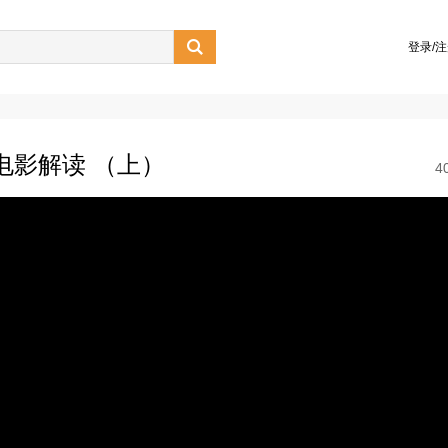

登录/
电影解读 （上）
4