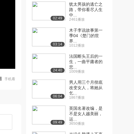
犹太男孩的逃亡之
路，带你看尽人生
中...
02:49
2461播放
木子李说故事第一
季04《楚门的世
界...
03:14
1012播放
法国断头王后的一
生，一曲平庸者的
悲...
24:40
1009播放
手机看
男人用三个月彻底
改变女人，将她从
乞...
06:04
1867播放
英国名著改编，是
不是女人越美丽，
运...
09:49
3650播放