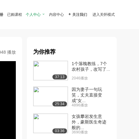
注册
已购课程
个人中心

内容中心

关注我们
进入关怀模式
为你推荐
048 播放
1个落魄教练，7个
农村孩子，改写了...
37:13
2046播放
因为妻子一句玩
笑，丈夫直接变
成“女...
25:34
4896播放
女孩攀岩发生意
外，豪斯医生奇迹
般的...
03:36
3690播放