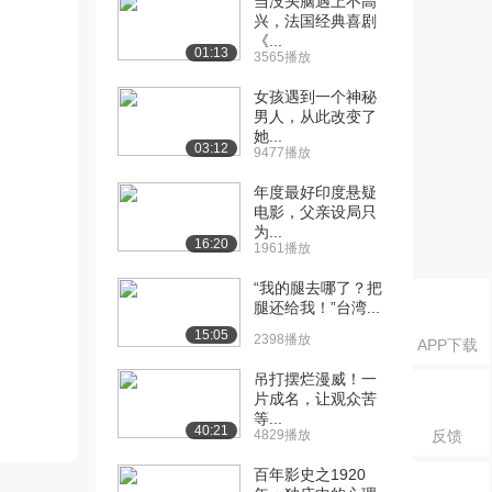
当没头脑遇上不高
兴，法国经典喜剧
《...
01:13
3565播放
女孩遇到一个神秘
男人，从此改变了
她...
03:12
9477播放
年度最好印度悬疑
电影，父亲设局只
为...
16:20
1961播放
“我的腿去哪了？把
腿还给我！”台湾...
15:05
2398播放
APP下载
吊打摆烂漫威！一
片成名，让观众苦
等...
40:21
4829播放
反馈
百年影史之1920