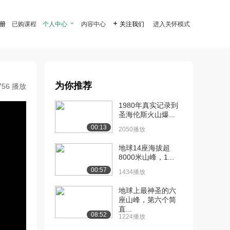
注册
已购课程
个人中心

内容中心

关注我们
进入关怀模式
为你推荐
756 播放
1980年真实记录到
圣海伦斯火山爆...
00:13
2050播放
地球14座海拔超
8000米山峰，1...
00:57
1434播放
地球上最神圣的六
座山峰，第六个简
直...
08:52
1224播放