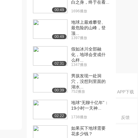
白之身，终于在看...
00:49
1696播放
地球上最难攀登、
最危险的山峰，登
顶...
00:49
1397播放
假如冰川全部融
化，地球会变成什
么样...
02:31
1347播放
男孩发现一处洞
穴，没想到里面的
湖水...
00:39
752播放
APP下载
地球“无聊十亿年”：
19小时一天神...
02:22
1738播放
反馈
如果买下地球需要
花多少钱？