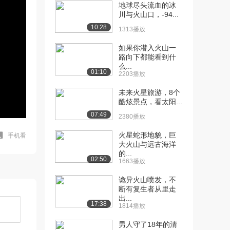
地球尽头流血的冰
川与火山口，-94...
10:28
1313播放
如果你潜入火山一
路向下都能看到什
么...
01:10
2203播放
未来火星旅游，8个
酷炫景点，看太阳...
07:49
2380播放
火星蛇形地貌，巨
手机看
大火山与远古海洋
的...
02:50
1663播放
诡异火山喷发，不
断有复生者从里走
出...
17:38
1814播放
男人守了18年的清