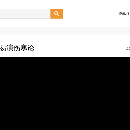

登录/
-易演伤寒论
4