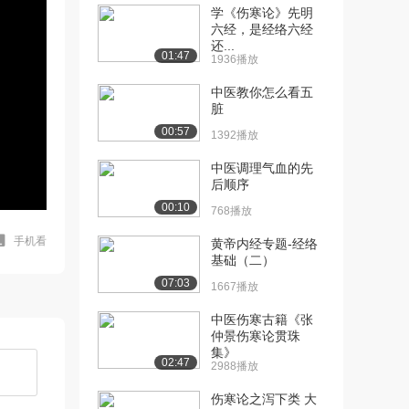
学《伤寒论》先明
六经，是经络六经
还...
01:47
1936播放
中医教你怎么看五
脏
00:57
1392播放
中医调理气血的先
后顺序
00:10
768播放
手机看
黄帝内经专题-经络
基础（二）
07:03
1667播放
中医伤寒古籍《张
仲景伤寒论贯珠
集》
02:47
2988播放
伤寒论之泻下类 大