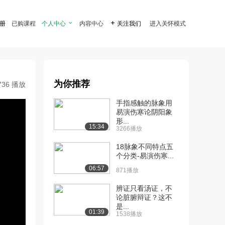
注册
已购课程
个人中心

内容中心

关注我们
进入关怀模式
为你推荐
736 播放
手指感触的脉象用
易演伤寒论阴阳象
形...
15:34
3266播放
18脉象不同特点五
个分类-易演伤寒...
06:57
871播放
辨证只看汤证，不
论脏腑辩证？这不
是...
01:39
1538播放