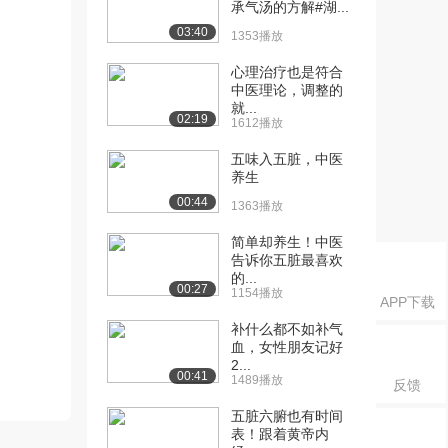
承气汤的方解#湖...
03:40
1353播放
心理治疗也是符合
中医理论，调整的
就...
02:19
1612播放
五味入五脏，中医
养生
00:44
1363播放
简单却养生！中医
告诉你五脏最喜欢
的...
00:27
1154播放
APP下载
补什么都不如补气
血，女性朋友记好
2...
00:41
1489播放
反馈
五脏六腑也有时间
表！跟着黄帝内