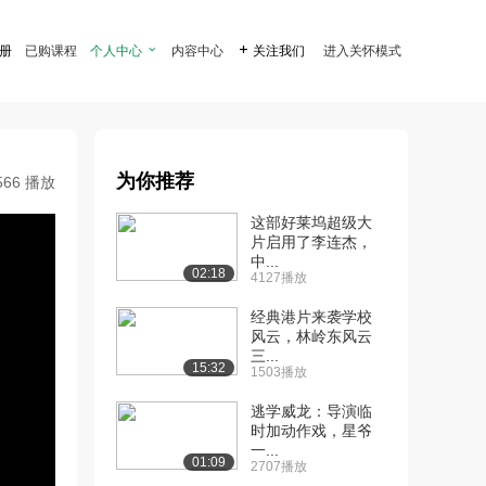
注册
已购课程
个人中心

内容中心

关注我们
进入关怀模式
为你推荐
566 播放
这部好莱坞超级大
片启用了李连杰，
中...
02:18
4127播放
经典港片来袭学校
风云，林岭东风云
三...
15:32
1503播放
逃学威龙：导演临
时加动作戏，星爷
一...
01:09
2707播放