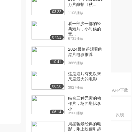
万片酬拍《秋...
03:22
1108播放
看一部少一部的经
典港片，小时候的
童...
07:51
6731播放
2024最值得观看的
港片电影推荐
10:41
3686播放
这是港片有史以来
尺度最大的电影
06:50
3927播放
APP下载
结合三种元素的动
作片，场面堪比李
小...
06:14
3500播放
反馈
周星驰最经典的电
影，刚上映便引起