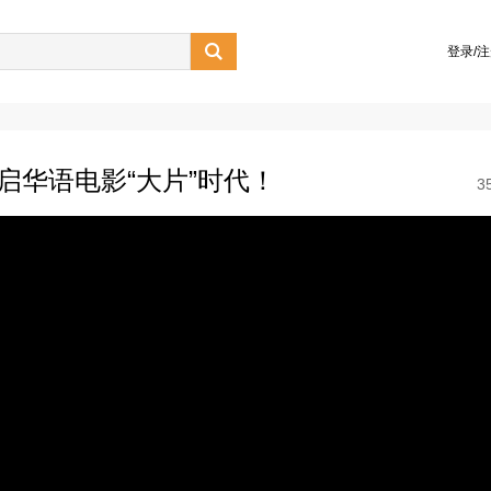

登录/
启华语电影“大片”时代！
3