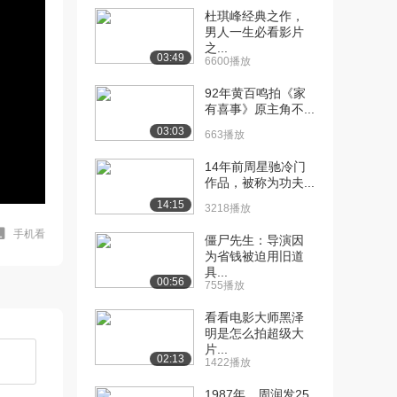
杜琪峰经典之作，
男人一生必看影片
之...
03:49
6600播放
92年黄百鸣拍《家
有喜事》原主角不...
03:03
663播放
14年前周星驰冷门
作品，被称为功夫...
14:15
3218播放
手机看
僵尸先生：导演因
为省钱被迫用旧道
具...
00:56
755播放
看看电影大师黑泽
明是怎么拍超级大
片...
02:13
1422播放
1987年，周润发25