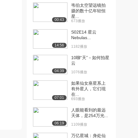
[10] 9.北极星位置会变化
06:19
韦伯太空望远镜拍
吗？
摄的数十亿年轻恒
星...
1599播放
00:43
673播放
[11] 10.银心黑洞究竟什么
06:45
S02E14 星云
样？
Nebulas...
1911播放
14:56
1182播放
[12] 11.星团就是一团星星
06:05
10聊“天”－如何拍星
吗？（上）
云
2323播放
04:39
1076播放
[13] 11.星团就是一团星星
待播放
如果仙女座星系上
吗？（下）
有外星人，它们现
1235播放
在...
07:01
693播放
[14] 12.星云究竟是什么？
05:10
（上）
人眼能看到的最远
1331播放
天体，是254万光...
06:19
1109播放
[15] 12.星云究竟是什么？
05:07
（下）
万亿星城：身处仙