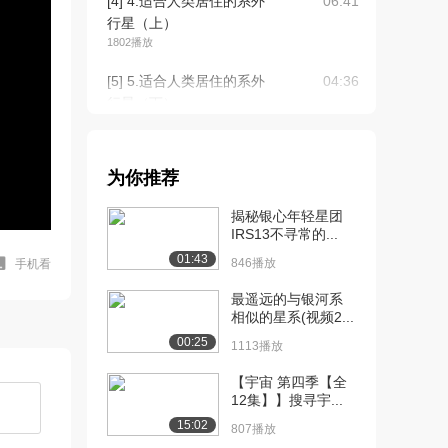
[4] 4.适合人类居住的系外
06:41
行星（上）
1802播放
[5] 5.适合人类居住的系外
04:36
行星（下）
1029播放
[6] 6.系外行星怎么找？现
05:08
为你推荐
在寻找究竟有...
1790播放
揭秘银心年轻星团
IRS13不寻常的...
[7] 6.系外行星怎么找？现
05:10
01:43
在寻找究竟有...
846播放
手机看
1092播放
最遥远的与银河系
相似的星系(视频2...
[8] 7.“牛郎”和“织女”到底长
07:57
00:25
啥样？
1113播放
1545播放
【宇宙 第四季【全
12集】】搜寻宇...
[9] 8.参宿四要爆了？
07:43
1303播放
15:02
807播放