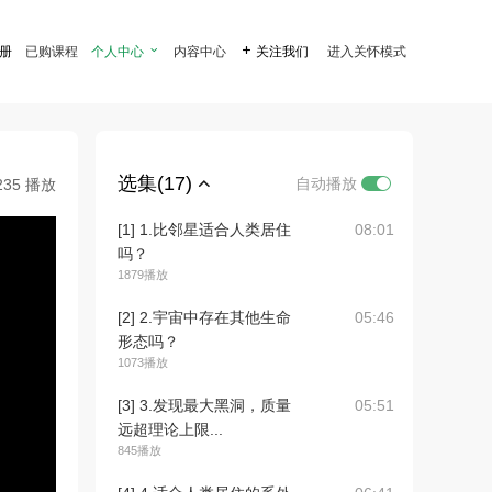
注册
已购课程
个人中心

内容中心

关注我们
进入关怀模式
选集(17)
自动播放
235 播放
[1] 1.比邻星适合人类居住
08:01
吗？
1879播放
[2] 2.宇宙中存在其他生命
05:46
形态吗？
1073播放
[3] 3.发现最大黑洞，质量
05:51
远超理论上限...
845播放