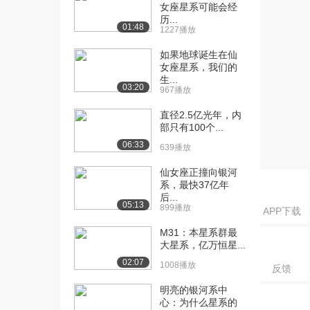
1527播放
女座星系可能会经
历...
01:48
[16] 13.银河系是哪来的？
05:23
1227播放
（上）
如果地球诞生在仙
2876播放
女座星系，我们的
生...
[17] 13.银河系是哪来的？
05:20
03:20
967播放
（下）
1668播放
直径2.5亿光年，内
部只有100个...
06:33
639播放
仙女座正撞向银河
系，最快37亿年
后...
05:13
899播放
APP下载
M31：本星系群最
大星系，亿万恒星...
02:07
1008播放
反馈
明亮的银河系中
心：为什么星系的