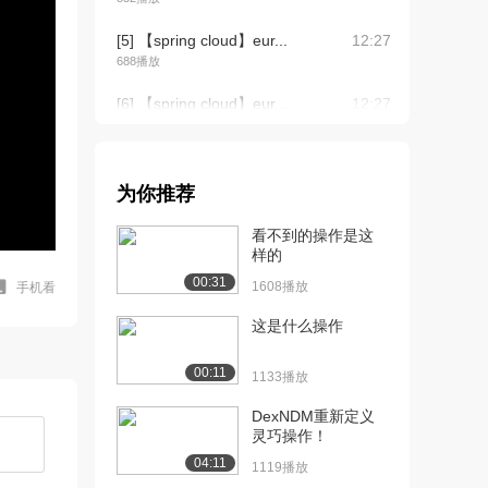
[5] 【spring cloud】eur...
12:27
688播放
[6] 【spring cloud】eur...
12:27
1379播放
[7] 【spring cloud】微服
12:00
务...
为你推荐
1015播放
看不到的操作是这
[8] 【spring cloud】微服
12:12
样的
务...
00:31
1608播放
手机看
939播放
这是什么操作
[9] 【spring cloud】微服
12:06
务...
00:11
1133播放
1066播放
DexNDM重新定义
[10] 【spring boot】
08:37
灵巧操作！
web....
04:11
1119播放
1602播放