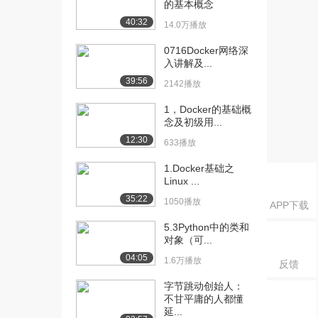
[18] 【spring boot】spri...
07:52
的基本概念
1171播放
40:32
14.0万播放
[19] 【spring boot】spri...
07:49
0716Docker网络深
1238播放
入讲解及...
39:56
2142播放
[20] 【spring boot】零
07:04
xml...
1，Docker的基础概
679播放
念及初级用...
12:30
[21] 【spring boot】零
07:18
633播放
xml...
1.Docker基础之
567播放
Linux ...
35:22
[22] 【dubbo】dubbo全面
10:38
1050播放
APP下载
介绍....
5.3Python中的类和
1192播放
对象（可...
[23] 【dubbo】dubbo全面
10:20
04:05
1.6万播放
反馈
介绍....
字节跳动创始人：
1481播放
不甘平庸的人都懂
延...
[24] 【dubbo】dubbo源码
13:45