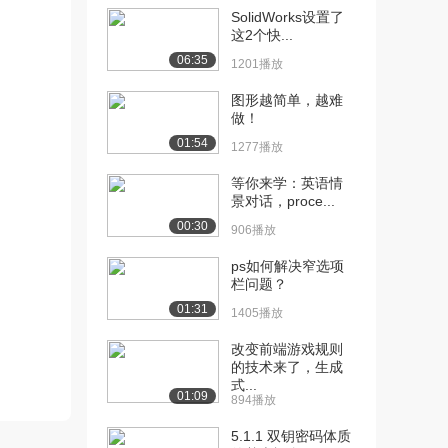
SolidWorks设置了
[11] 【spring boot】
08:39
这2个快...
web....
06:35
1201播放
982播放
图形越简单，越难
[12] 【spring boot】spri...
07:22
做！
610播放
01:54
1277播放
[13] 【spring boot】spri...
07:19
等你来学：英语情
1265播放
景对话，proce...
[14] 【spring boot】disp...
07:25
00:30
906播放
920播放
ps如何解决窄选项
[15] 【spring boot】disp...
07:21
栏问题？
923播放
01:31
1405播放
[16] 【spring boot】spri...
09:32
改变前端游戏规则
1417播放
的技术来了，生成
式...
[17] 【spring boot】spri...
09:33
01:09
894播放
817播放
5.1.1 双钥密码体质