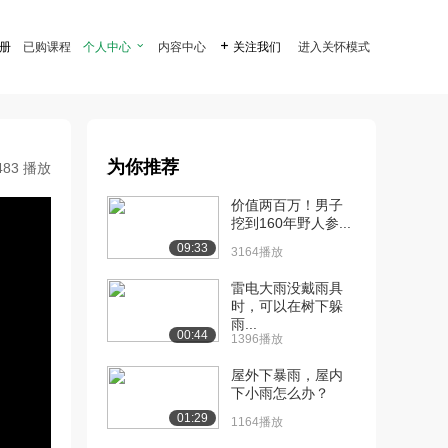
注册
已购课程
个人中心

内容中心

关注我们
进入关怀模式
为你推荐
483 播放
价值两百万！男子
挖到160年野人参...
09:33
3164播放
雷电大雨没戴雨具
时，可以在树下躲
雨...
00:44
1396播放
屋外下暴雨，屋内
下小雨怎么办？
01:29
1164播放