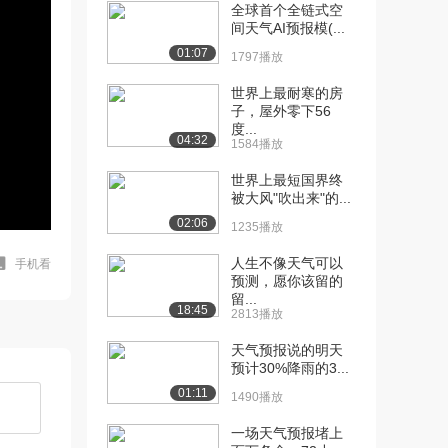
全球首个全链式空
间天气AI预报模(...
01:07
1797播放
世界上最耐寒的房
子，屋外零下56
度...
04:32
1584播放
世界上最短国界终
被大风"吹出来"的...
02:06
1235播放
人生不像天气可以
手机看
预测，愿你该留的
留...
18:45
2813播放
天气预报说的明天
预计30%降雨的3...
01:11
1490播放
一场天气预报堵上