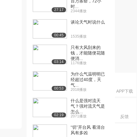
百万条命，72小
时...
27:17
2344播放
谈论天气时说什么
00:45
1535播放
只有大风刮来的
钱，才能随便花随
便消...
03:14
1176播放
为什么气温明明已
经超过40度，天
气...
00:53
2018播放
APP下载
什么是强对流天
气？强对流天气是
怎么...
02:19
2071播放
反馈
“切”开台风 看清台
风有多凶