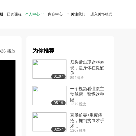
注册
已购课程
个人中心

内容中心

关注我们
进入关怀模式
为你推荐
326 播放
肛裂后出现这些表
现，是身体在提醒
你
01:07
894播放
一个视频看懂腹主
动脉瘤，警惕这种
隐...
05:19
1379播放
直肠前突+重度痔
疮，拖到贫血才手
术...
02:57
1207播放