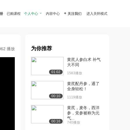
注册
已购课程
个人中心

内容中心

关注我们
进入关怀模式
为你推荐
062 播放
黄芪人参白术 补气
大不同
01:02
1583播放
黄芪配丹参，通了
全身轻松！
00:10
1119播放
黄芪，麦冬，西洋
参，党参被称为元
气...
00:16
740播放