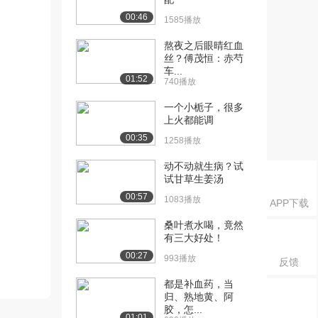
00:46
1585播放
熬夜之后眼晴红血
丝？傅茂恒：赤芍
车...
01:52
740播放
一个小栀子，很多
上火都能调
00:35
1258播放
动不动就生病？试
试甘草生姜汤
00:57
1083播放
APP下载
桑叶煮水喝，竟然
有三大好处！
00:27
993播放
反馈
都是补血药，当
归、熟地黄、阿
胶，怎...
01:01