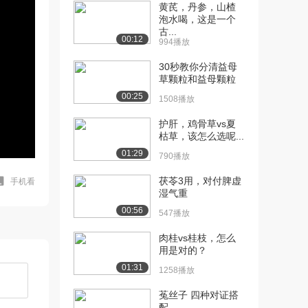
黄芪，丹参，山楂
泡水喝，这是一个
古...
00:12
994播放
30秒教你分清益母
草颗粒和益母颗粒
00:25
1508播放
护肝，鸡骨草vs夏
枯草，该怎么选呢...
01:29
790播放
茯苓3用，对付脾虚
手机看
湿气重
00:56
547播放
肉桂vs桂枝，怎么
用是对的？
01:31
1258播放
菟丝子 四种对证搭
配