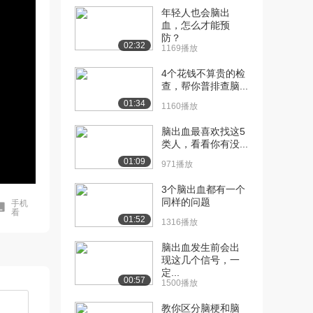
年轻人也会脑出
血，怎么才能预
防？
02:32
1169播放
4个花钱不算贵的检
查，帮你普排查脑...
01:34
1160播放
脑出血最喜欢找这5
类人，看看你有没...
01:09
971播放
3个脑出血都有一个
同样的问题
手机
看
01:52
1316播放
脑出血发生前会出
现这几个信号，一
定...
00:57
1500播放
教你区分脑梗和脑