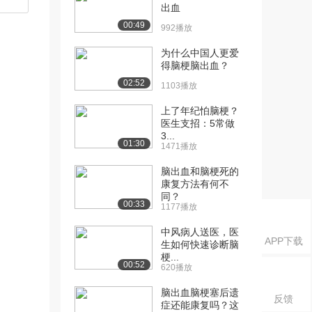
出血
00:49
992播放
为什么中国人更爱
得脑梗脑出血？
02:52
1103播放
上了年纪怕脑梗？
医生支招：5常做
3...
01:30
1471播放
脑出血和脑梗死的
康复方法有何不
同？
00:33
1177播放
中风病人送医，医
APP下载
生如何快速诊断脑
梗...
00:52
620播放
脑出血脑梗塞后遗
反馈
症还能康复吗？这