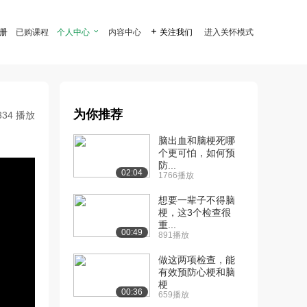
注册
已购课程
个人中心

内容中心

关注我们
进入关怀模式
为你推荐
334 播放
脑出血和脑梗死哪
个更可怕，如何预
防...
02:04
1766播放
想要一辈子不得脑
梗，这3个检查很
重...
00:49
891播放
做这两项检查，能
有效预防心梗和脑
梗
00:36
659播放