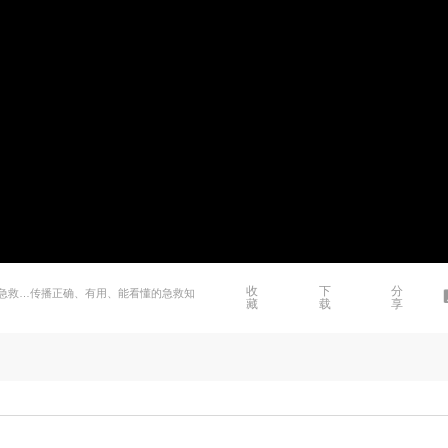
收
下
分
急救…传播正确、有用、能看懂的急救知
藏
载
享