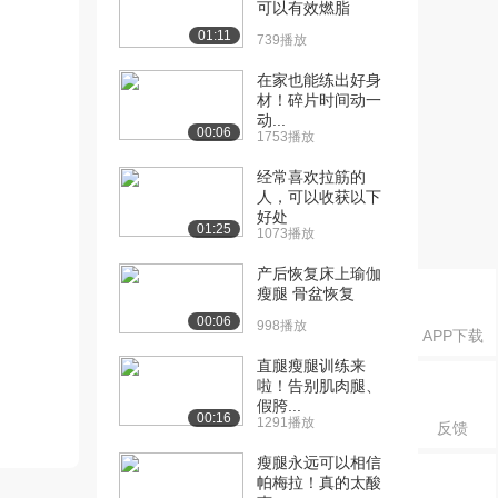
可以有效燃脂
01:11
739播放
在家也能练出好身
材！碎片时间动一
动...
00:06
1753播放
经常喜欢拉筋的
人，可以收获以下
好处
01:25
1073播放
产后恢复床上瑜伽
瘦腿 骨盆恢复
00:06
998播放
APP下载
直腿瘦腿训练来
啦！告别肌肉腿、
假胯...
00:16
1291播放
反馈
瘦腿永远可以相信
帕梅拉！真的太酸