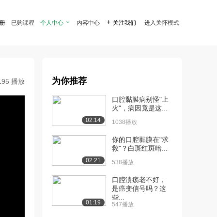
注册
已购课程
个人中心

内容中心

关注我们
进入关怀模式
为你推荐
195 播放
口腔黏膜病别怪"上
火"，病因竟是这...
02:14
1038播放
你的口腔黏膜在"求
救"？白斑红斑暗...
02:21
538播放
口腔溃疡老不好，
是癌变信号吗？这
些...
01:19
547播放