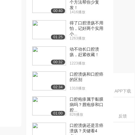
个方法帮你少复
发！
00:40
1416播放
得了口腔溃疡不用
怕，记好两个实用
小...
01:25
1263播放
动不动长口腔溃
疡，赶紧收藏！
00:32
1223播放
口腔溃疡和口腔癌
的区别
02:34
1310播放
APP下载
口腔疱疹属于黏膜
病吗？唇疱疹和口
腔...
01:00
826播放
反馈
口腔溃疡还是舌癌
溃疡？关键看4