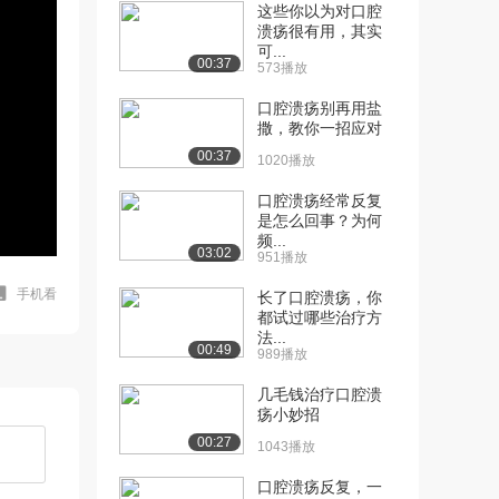
这些你以为对口腔
溃疡很有用，其实
可...
00:37
573播放
口腔溃疡别再用盐
撒，教你一招应对
00:37
1020播放
口腔溃疡经常反复
是怎么回事？为何
频...
03:02
951播放
手机看
长了口腔溃疡，你
都试过哪些治疗方
法...
00:49
989播放
几毛钱治疗口腔溃
疡小妙招
00:27
1043播放
口腔溃疡反复，一