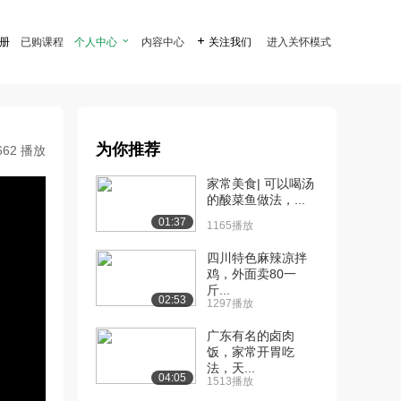
注册
已购课程
个人中心

内容中心

关注我们
进入关怀模式
为你推荐
662 播放
家常美食| 可以喝汤
的酸菜鱼做法，...
01:37
1165播放
四川特色麻辣凉拌
鸡，外面卖80一
斤...
02:53
1297播放
广东有名的卤肉
饭，家常开胃吃
法，天...
04:05
1513播放