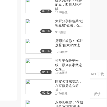
经典川菜折耳根拌
胡豆，四川人吃不
腻...
04:12
1118播放
大厨分享特色菜“过
桥豆腐”做法，饭...
02:16
962播放
厨师长教你：“鲜虾
蒸蛋”的家常做法...
03:16
1263播放
街头美食酸菜米
线，原来在家做这
么简...
04:41
1195播放
APP下载
国宴名菜东安鸡，
在家做竟这么简
单！...
01:42
1476播放
反馈
厨师长教你：“荷塘
月色”的家常做法...