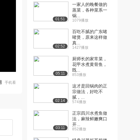
一家人的晚餐做的
蒸菜，各种菜系一
锅...
01:51
1079播放
百吃不腻的广东啫
啫煲，原来这样做
真...
02:52
1427播放
厨师长的家常菜，
花甲水煮黄骨鱼，
既...
05:11
853播放
手机看
这才是回锅肉的正
宗做法，好吃不
腻，...
02:14
574播放
正宗四川水煮鱼做
法，麻辣鲜嫩爽口
开...
03:11
852播放