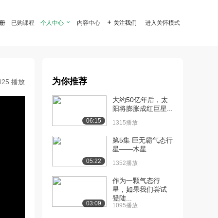
注册
已购课程
个人中心

内容中心

关注我们
进入关怀模式
为你推荐
425 播放
大约50亿年后，太
阳将膨胀成红巨星...
06:15
1315播放
第5集 巨无霸气态行
星——木星
05:22
1352播放
作为一颗气态行
星，如果我们尝试
登陆...
03:09
1095播放