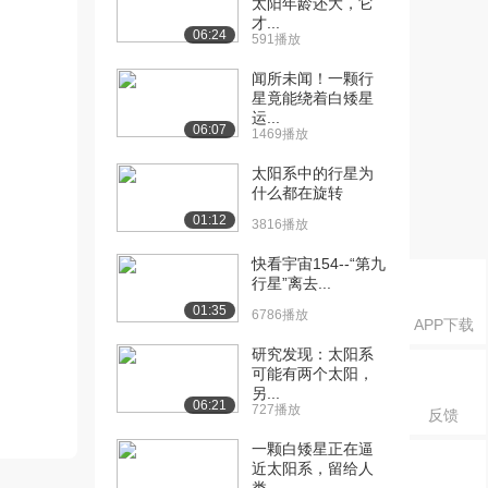
太阳年龄还大，它
才...
06:24
591播放
闻所未闻！一颗行
星竟能绕着白矮星
运...
06:07
1469播放
太阳系中的行星为
什么都在旋转
01:12
3816播放
快看宇宙154--“第九
行星”离去...
01:35
6786播放
APP下载
研究发现：太阳系
可能有两个太阳，
另...
06:21
727播放
反馈
一颗白矮星正在逼
近太阳系，留给人