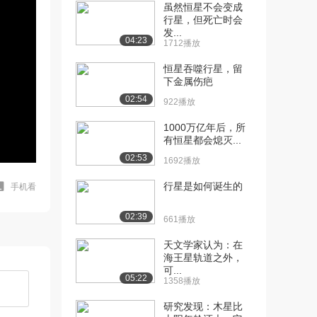
虽然恒星不会变成
行星，但死亡时会
发...
04:23
1712播放
恒星吞噬行星，留
下金属伤疤
02:54
922播放
1000万亿年后，所
有恒星都会熄灭...
02:53
1692播放
行星是如何诞生的
手机看
02:39
661播放
天文学家认为：在
海王星轨道之外，
可...
05:22
1358播放
研究发现：木星比