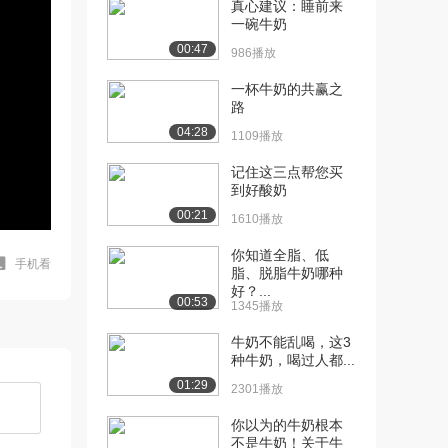
真心建议：睡前来
一碗牛奶
00:47
986播放
一杯牛奶的共赢之
路
04:28
1109播放
记住这三点帮您买
到好酸奶
00:21
1610播放
你知道全脂、低
手机看
脂、脱脂牛奶哪种
好？...
00:53
1345播放
牛奶不能乱喝，这3
种牛奶，喝过人都...
01:29
2301播放
你以为的牛奶根本
不是牛奶！关于牛