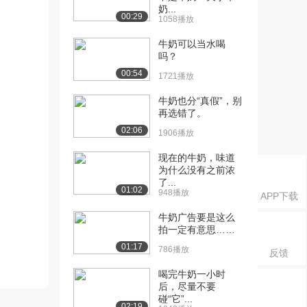
奶...
00:29
1058播放
牛奶可以当水喝
吗？
00:54
1721播放
牛奶也分“真假”，别
再选错了。
02:06
1906播放
现在的牛奶，味道
为什么没有之前浓
了...
01:02
948播放
APP下载
牛奶广告要是这么
拍一定有意思……
01:17
786播放
反馈
喝完牛奶一小时
后，尽量不要
碰“它”...
02:19