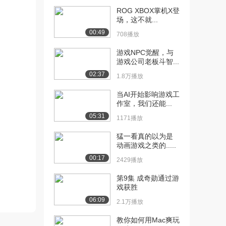
ROG XBOX掌机X登
[10] 次世代游戏角色模型
05:20
场，这不就...
雕刻，国外大佬制...
00:49
708播放
1436播放
游戏NPC觉醒，与
[11] 次世代游戏角色模型
05:21
游戏公司老板斗智...
雕刻，国外大佬制...
02:37
1.8万播放
835播放
当AI开始影响游戏工
[12] 次世代游戏角色模型
04:35
作室，我们还能...
雕刻，国外大佬制...
05:31
1171播放
606播放
猛一看真的以为是
[13] 次世代游戏角色模型
07:03
动画游戏之类的.....
雕刻，国外大佬制...
00:17
776播放
2429播放
[14] 次世代游戏角色模型
第9集 成奇勋通过游
07:09
戏获胜
雕刻，国外大佬制...
1344播放
06:09
2.1万播放
[15] 次世代游戏角色模型
08:13
教你如何用Mac爽玩