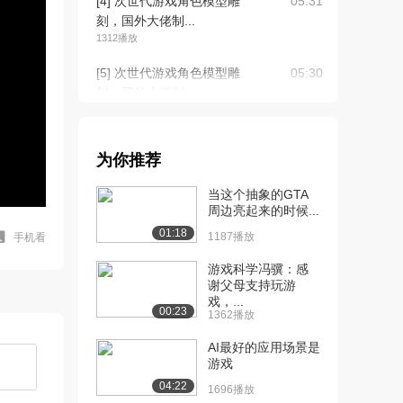
[4] 次世代游戏角色模型雕
05:31
刻，国外大佬制...
1312播放
[5] 次世代游戏角色模型雕
05:30
刻，国外大佬制...
1074播放
[6] 次世代游戏角色模型雕
06:22
为你推荐
刻，国外大佬制...
976播放
当这个抽象的GTA
周边亮起来的时候...
[7] 次世代游戏角色模型雕
06:25
01:18
刻，国外大佬制...
1187播放
手机看
1039播放
游戏科学冯骥：感
谢父母支持玩游
[8] 次世代游戏角色模型雕
06:07
戏，...
刻，国外大佬制...
00:23
1362播放
856播放
AI最好的应用场景是
[9] 次世代游戏角色模型雕
06:08
游戏
刻，国外大佬制...
04:22
1696播放
1290播放