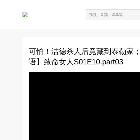
可怕！洁德杀人后竟藏到泰勒家
语】致命女人S01E10.part03