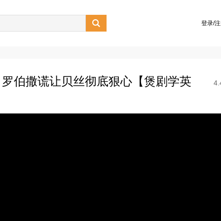

登录/
；罗伯撒谎让贝丝彻底狠心【煲剧学英
4