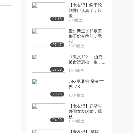
【老友记】终于轮
[10] 刺激！贝丝安偷走重
12:48
到乔伊认真了，只
谈...
要文件，成功破坏...
07:15
709播放
7.2万播放
查尔斯王子和戴安
[11] 洁德准备和旧情人出
09:59
娜王妃交往前，竟
国，泰勒情绪崩溃...
和...
07:47
6.4万播放
5979播放
《教父12》：迈克
[12] 小男友为萨蒙娜丢掉
08:27
被命运裹挟一生，...
工作，舞会现场疯...
07:58
6.3万播放
1040播放
[13] 妻子和小三也能做朋
10:17
J·K·罗琳的“魔法”世
界 -JK...
友？贝丝从艾普尔...
6.2万播放
29:25
1034播放
[14] 萨蒙娜女儿误以为汤
11:00
【老友记】罗斯与
米给自己送花，小...
外国女友闪婚，瑞
秋...
6.0万播放
04:30
1068播放
[15] 三人组勇闯洁德前男
10:02
【老友记】 莫妮