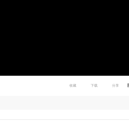
收藏
下载
分享