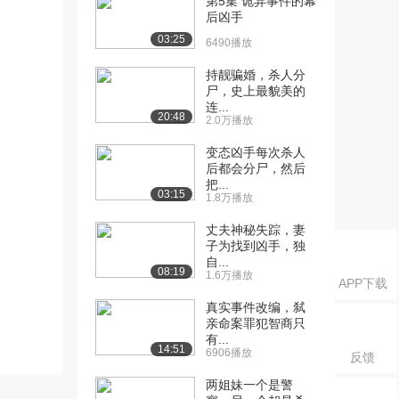
第5集 诡异事件的幕
后凶手
03:25
6490播放
持靓骗婚，杀人分
尸，史上最貌美的
连...
20:48
2.0万播放
变态凶手每次杀人
后都会分尸，然后
把...
03:15
1.8万播放
丈夫神秘失踪，妻
子为找到凶手，独
自...
08:19
1.6万播放
APP下载
真实事件改编，弑
亲命案罪犯智商只
有...
14:51
6906播放
反馈
两姐妹一个是警