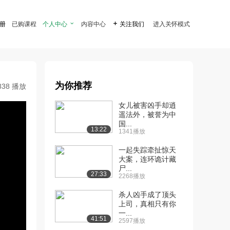
注册
已购课程
个人中心

内容中心

关注我们
进入关怀模式
为你推荐
838 播放
女儿被害凶手却逍
遥法外，被誉为中
国...
13:22
1341播放
一起失踪牵扯惊天
大案，连环诡计藏
尸...
27:33
2268播放
杀人凶手成了顶头
上司，真相只有你
一...
41:51
2597播放