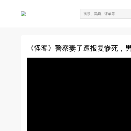
《怪客》警察妻子遭报复惨死，