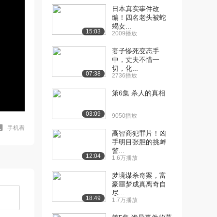
日本真实事件改
编！四名老头被蛇
蝎女...
15:03
2009播放
妻子惨死变态手
中，丈夫不惜一
切，化...
07:38
2736播放
第6集 杀人的真相
03:09
9050播放
手机看
高智商犯罪片！凶
手明目张胆的挑衅
警...
12:04
1.6万播放
梦境谋杀奇案，富
豪噩梦成真离奇自
尽...
18:49
1.7万播放