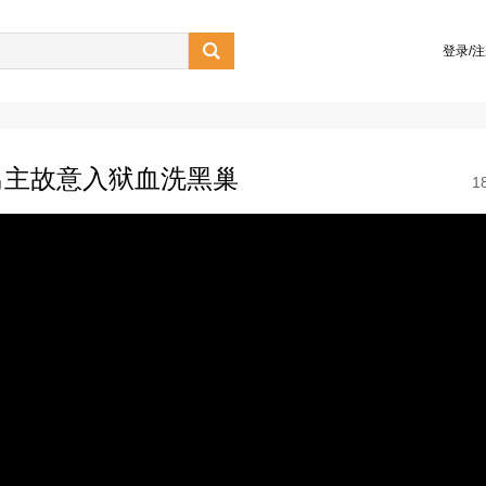

登录/
男主故意入狱血洗黑巢
1