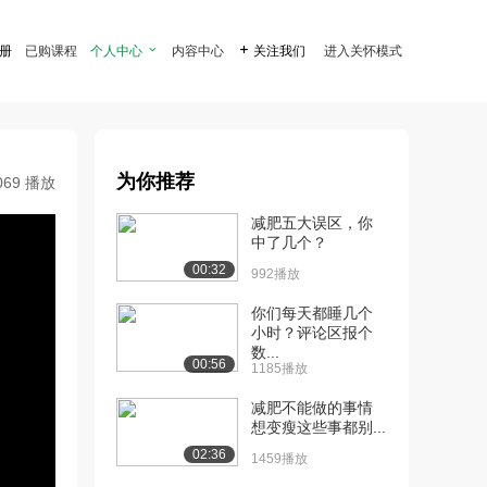
注册
已购课程
个人中心

内容中心

关注我们
进入关怀模式
为你推荐
069 播放
减肥五大误区，你
中了几个？
00:32
992播放
你们每天都睡几个
小时？评论区报个
数...
00:56
1185播放
减肥不能做的事情
想变瘦这些事都别...
02:36
1459播放