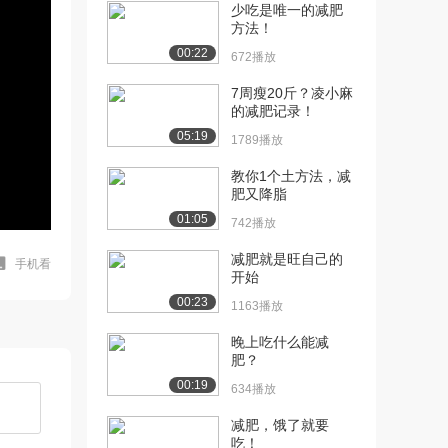
少吃是唯一的减肥
方法！
00:22
672播放
7周瘦20斤？凌小麻
的减肥记录！
05:19
1789播放
教你1个土方法，减
肥又降脂
01:05
742播放
减肥就是旺自己的
手机看
开始
00:23
1163播放
晚上吃什么能减
肥？
00:19
634播放
减肥，饿了就要
吃！