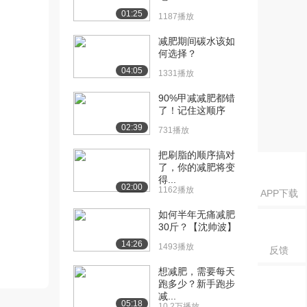
01:25
1187播放
减肥期间碳水该如
何选择？
04:05
1331播放
90%甲减减肥都错
了！记住这顺序
02:39
731播放
把刷脂的顺序搞对
了，你的减肥将变
得...
02:00
1162播放
APP下载
如何半年无痛减肥
30斤？【沈帅波】
14:26
1493播放
反馈
想减肥，需要每天
跑多少？新手跑步
减...
05:18
10.2万播放