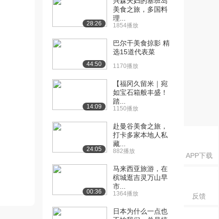
兴森夫妇的塞班岛
美食之旅，多国料
理...
28:26
1854播放
巴尔干美食掠影 精
选15道代表菜
44:50
1170播放
【福冈久留米｜宛
如宝石箱般丰盛！
踏...
14:09
1150播放
赴曼谷美食之旅，
打卡多家本地人私
藏...
24:05
882播放
APP下载
马来西亚旅游，在
槟城逛吉灵万山早
市...
00:36
1364播放
反馈
日本为什么一点也