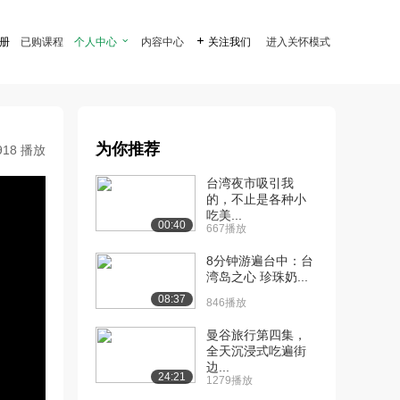
注册
已购课程
个人中心

内容中心

关注我们
进入关怀模式
为你推荐
918 播放
台湾夜市吸引我
的，不止是各种小
吃美...
00:40
667播放
8分钟游遍台中：台
湾岛之心 珍珠奶...
08:37
846播放
曼谷旅行第四集，
全天沉浸式吃遍街
边...
24:21
1279播放