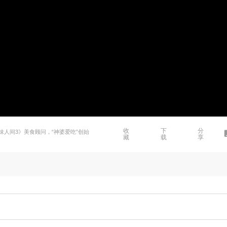
收
下
分
人间3》美食顾问，“神婆爱吃”创始
藏
载
享