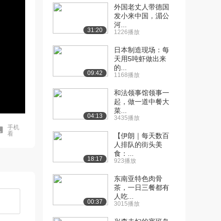
外国老丈人带德国
发小来中国，湄公
河...
31:20
1226播放
日本制造现场：每
天用5吨虾做出来
的...
09:42
1168播放
和法领事馆领事一
起，做一道中餐大
菜...
04:13
3435播放
手机
看
【伊朗｜每天数百
人排队的街头美
食：...
18:17
923播放
东南亚特色肉骨
茶，一日三餐都有
人吃...
00:37
3015播放