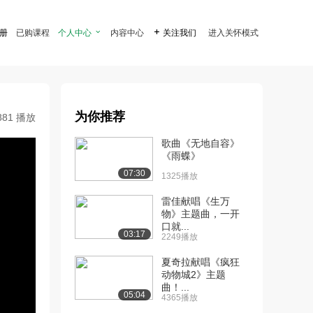
注册
已购课程
个人中心

内容中心

关注我们
进入关怀模式
为你推荐
881 播放
歌曲《无地自容》
《雨蝶》
07:30
1325播放
雷佳献唱《生万
物》主题曲，一开
口就...
03:17
2249播放
夏奇拉献唱《疯狂
动物城2》主题
曲！...
05:04
4365播放