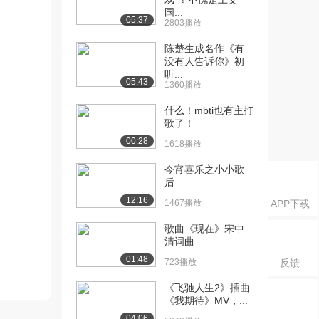
国...
05:37
2803播放
陈楚生成名作《有
没有人告诉你》初
听...
05:43
1360播放
什么！mbti也有主打
歌了！
00:28
1618播放
今宵喜乐之小小歌
后
12:16
1467播放
APP下载
歌曲《现在》宋中
清词曲
01:48
723播放
反馈
《飞驰人生2》插曲
《我期待》MV，...
04:06