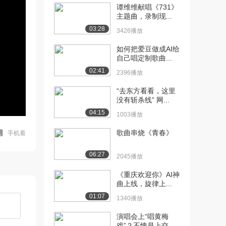
谭维维献唱《731》
主题曲，录制现...
03:28
3426播放
如何把爱豆做成AI给
自己唱定制歌曲...
02:41
2396播放
“去东方看看，这里
没有斩杀线” 网...
04:15
1003播放
歌曲串烧《青春》
手机看
06:27
2045播放
《重庆欢迎你》AI神
曲上线，旋律上...
01:07
1340播放
演唱会上“唱黄梅
戏”？不愧是上交