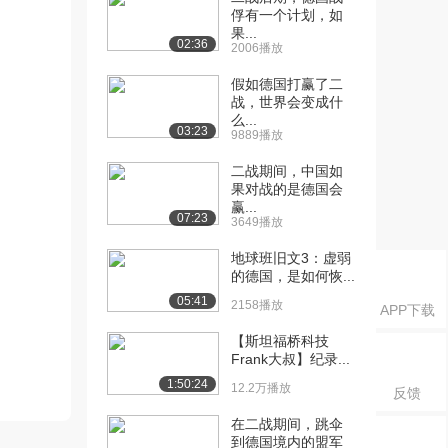
俘有一个计划，如
果...
02:36
2006播放
假如德国打赢了二
战，世界会变成什
么...
03:23
9889播放
二战期间，中国如
果对战的是德国会
赢...
07:23
3649播放
地球班旧文3：虚弱
的德国，是如何恢...
05:41
2158播放
APP下载
【斯坦福桥科技
Frank大叔】纪录...
1:50:24
12.2万播放
反馈
在二战期间，跳伞
到德国境内的盟军