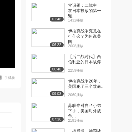
常识题：二战中，
在日本投放的第一
颗...
01:48
1432播放
伊拉克战争究竟在
打什么？为何说美
国...
06:22
2008播放
【后二战时代】西
伯利亚的日本战俘
06:48
2259播放
手机看
伊拉克战争20年，
美国犯了三个致命...
09:03
2060播放
苏联专对自己小弟
下手，美国对外战
争...
07:36
2191播放
二战后期，德国战