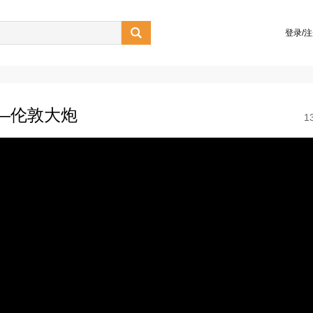

登录/
—伦敦大炮
1