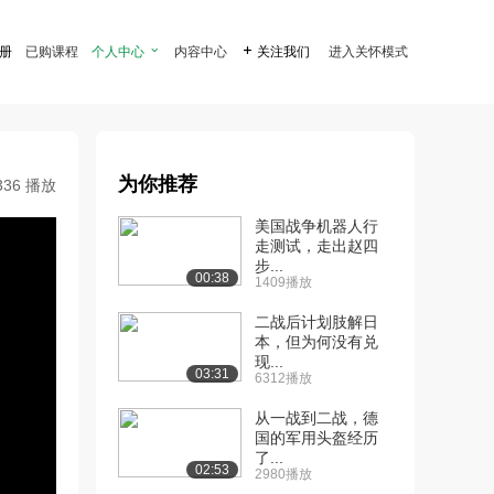
注册
已购课程
个人中心

内容中心

关注我们
进入关怀模式
为你推荐
336 播放
美国战争机器人行
走测试，走出赵四
步...
00:38
1409播放
二战后计划肢解日
本，但为何没有兑
现...
03:31
6312播放
从一战到二战，德
国的军用头盔经历
了...
02:53
2980播放